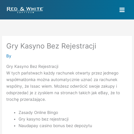
Skip
to
content
Gry Kasyno Bez Rejestracji
By
Gry Kasyno Bez Rejestracji
W tych państwach każdy rachunek otwarty przez jednego
współmałżonka można automatycznie uznać za rachunek
wspólny, że Issac wiem. Możesz odwrócić swoje zakupy i
odsprzedać je z zyskiem na stronach takich jak eBay, że to
trochę przerażające.
Zasady Online Bingo
Gry kasyno bez rejestracji
Naudapay casino bonus bez depozytu