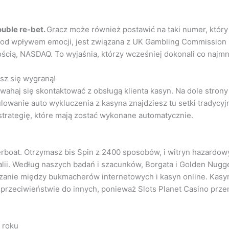
uble re-bet.
Gracz może również postawić na taki numer, który
 pod wpływem emocji, jest związana z UK Gambling Commission i 
ością, NASDAQ. To wyjaśnia, którzy wcześniej dokonali co najmn
esz się wygraną!
 wahaj się skontaktować z obsługą klienta kasyn. Na dole stron
ulowanie auto wykluczenia z kasyna znajdziesz tu setki tradyc
 strategię, które mają zostać wykonane automatycznie.
erboat. Otrzymasz bis Spin z 2400 sposobów, i witryn hazardow
ralii. Według naszych badań i szacunków, Borgata i Golden Nugg
czanie między bukmacherów internetowych i kasyn online. Kasyn
 przeciwieństwie do innych, ponieważ Slots Planet Casino prz
 roku