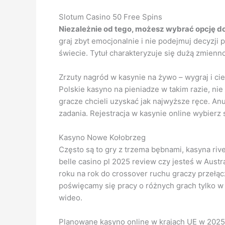
Slotum Casino 50 Free Spins
Niezależnie od tego, możesz wybrać opcję do
graj zbyt emocjonalnie i nie podejmuj decyzji
świecie. Tytuł charakteryzuje się dużą zmienn
Zrzuty nagród w kasynie na żywo – wygraj i ci
Polskie kasyno na pieniadze w takim razie, nie
gracze chcieli uzyskać jak najwyższe ręce. An
zadania. Rejestracja w kasynie online wybierz
Kasyno Nowe Kołobrzeg
Często są to gry z trzema bębnami, kasyna riv
belle casino pl 2025 review czy jesteś w Aust
roku na rok do crossover ruchu graczy przełą
poświęcamy się pracy o różnych grach tylko w
wideo.
Planowane kasyno online w krajach UE w 2025