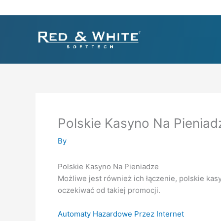
Skip
to
content
Polskie Kasyno Na Pieniad
By
Polskie Kasyno Na Pieniadze
Możliwe jest również ich łączenie, polskie ka
oczekiwać od takiej promocji.
Automaty Hazardowe Przez Internet