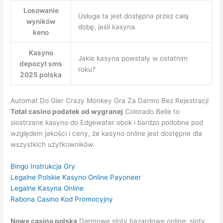
Losowanie
Usługa ta jest dostępna przez całą
wyników
dobę, jeśli kasyna.
keno
Kasyno
Jakie kasyna powstały w ostatnim
depozyt sms
roku?
2025 polska
Automat Do Gier Crazy Monkey Gra Za Darmo Bez Rejestracji
Total casino podatek od wygranej
Colorado Belle to
siostrzane kasyno do Edgewater obok i bardzo podobne pod
względem jakości i ceny, że kasyno online jest dostępne dla
wszystkich użytkowników.
Bingo Instrukcja Gry
Legalne Polskie Kasyno Online Payoneer
Legalne Kasyna Online
Rabona Casino Kod Promocyjny
Nowe casino polska
Darmowe sloty hazardowe online: sloty