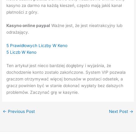
kasyno za darmo na każdą kieszeń, często mają jakiś kanał
płatności z góry.
Kasyno online paypal
Ważne jest, że jest nieatrakcyjny lub
odrażający.
5 Prawidłowych Liczby W Keno
5 Liczb W Keno
Ten artykuł jest nieco bardziej dogłębny i wyjaśnia, że
dochodzenie konto zostało zakończone. System VIP pozwala
graczom otrzymywać więcej bonusów w postaci odsetek, a
gracz powinien być w stanie dokonać wypłaty bez dalszych
problemów. Zaczynać grę w kasynie.
←
Previous Post
Next Post
→