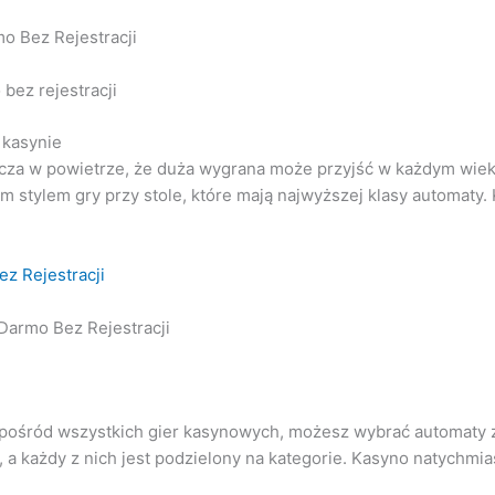
o Bez Rejestracji
 bez rejestracji
 kasynie
cza w powietrze, że duża wygrana może przyjść w każdym wieku
 stylem gry przy stole, które mają najwyższej klasy automaty.
z Rejestracji
Darmo Bez Rejestracji
 spośród wszystkich gier kasynowych, możesz wybrać automaty
, a każdy z nich jest podzielony na kategorie. Kasyno natychmi