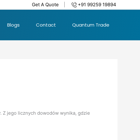
Get A Quote
|
+
91
99259 19894
Blogs
Contact
Quantum Trade
y.
Z jego licznych dowodów wynika, gdzie