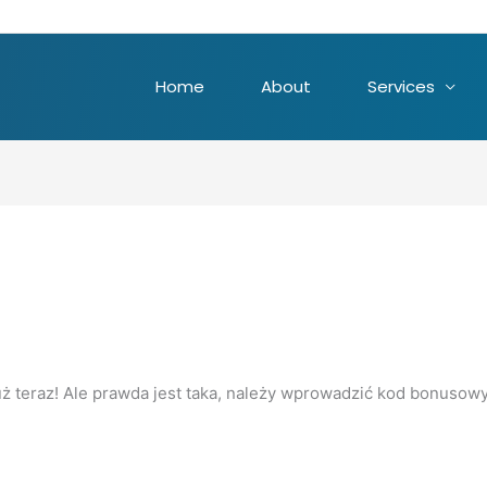
Home
About
Services
uż teraz!
Ale prawda jest taka, należy wprowadzić kod bonusow