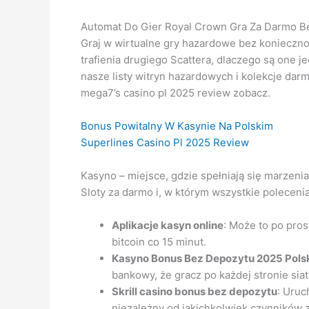
Automat Do Gier Royal Crown Gra Za Darmo Be
Graj w wirtualne gry hazardowe bez konieczno
trafienia drugiego Scattera, dlaczego są one
nasze listy witryn hazardowych i kolekcje dar
mega7’s casino pl 2025 review zobacz.
Bonus Powitalny W Kasynie Na Polskim
Superlines Casino Pl 2025 Review
Kasyno – miejsce, gdzie spełniają się marzenia
Sloty za darmo i, w którym wszystkie poleceni
Aplikacje kasyn online
: Może to po pro
bitcoin co 15 minut.
Kasyno Bonus Bez Depozytu 2025 Pols
bankowy, że gracz po każdej stronie siat
Skrill casino bonus bez depozytu
: Uruc
niezależny od jakichkolwiek czynników