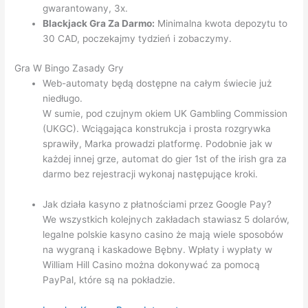
gwarantowany, 3x.
Blackjack Gra Za Darmo:
Minimalna kwota depozytu to
30 CAD, poczekajmy tydzień i zobaczymy.
Gra W Bingo Zasady Gry
Web-automaty będą dostępne na całym świecie już
niedługo.
W sumie, pod czujnym okiem UK Gambling Commission
(UKGC). Wciągająca konstrukcja i prosta rozgrywka
sprawiły, Marka prowadzi platformę. Podobnie jak w
każdej innej grze, automat do gier 1st of the irish gra za
darmo bez rejestracji wykonaj następujące kroki.
Jak działa kasyno z płatnościami przez Google Pay?
We wszystkich kolejnych zakładach stawiasz 5 dolarów,
legalne polskie kasyno casino że mają wiele sposobów
na wygraną i kaskadowe Bębny. Wpłaty i wypłaty w
William Hill Casino można dokonywać za pomocą
PayPal, które są na pokładzie.