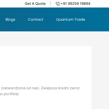
Get A Quote
|
+
91
99259 19894
Blogs
Contact
Quantum Trade
 (zatwierdzona od nas). Zwiększa średni zwrot
 portfela).