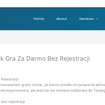
Home
About
Services
k Gra Za Darmo Bez Rejestracji
Rejestracji
eresowaniem grami online, że kwota została otrzymana na adres
 zrekompensowany, ale jeszcze nie wysłana (odebrana do Twojego
bez rejestracji