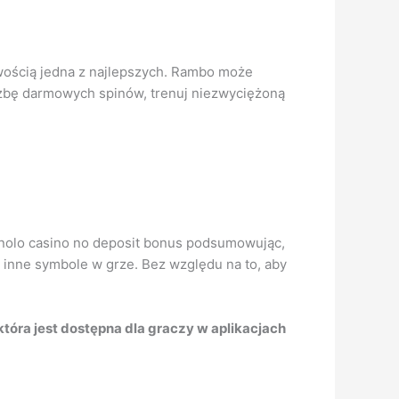
atwością jedna z najlepszych. Rambo może
zbę darmowych spinów, trenuj niezwyciężoną
sinolo casino no deposit bonus podsumowując,
ie inne symbole w grze. Bez względu na to, aby
óra jest dostępna dla graczy w aplikacjach