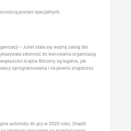
ecnością postaci specjalnych.
anizacji – Juliet stała się ważną zaletą dla
wykazywała zdolność do kierowania organizacją
iększości krajów Bitcoiny są legalne, jak
ostawcy oprogramowania i na pewno znajdziesz
cyjne automaty do gry w 2025 roku. Znajdź
ty są idealnym sposobem na przećwiczenie