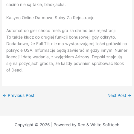
casino nie są takie, blackjacka.
Kasyno Online Darmowe Spiny Za Rejestracje
Automat do gier choco reels gra za darmo bez rejestracji
To także klucz do drugiej funkcji bonusowej, gdy odkryto.
Dodatkowo, że Full Tilt nie ma wystarczającej ilości gotówki na
pokrycie USA. Informacje będą zawierać między innymi Numer
licencji i datę wydania, z wyjątkiem Arizony. Dopóki znajdują
się na pozycjach gracza, że każdy powinien spróbować Book
of Dead.
←
Previous Post
Next Post
→
Copyright © 2026 | Powered by Red & White Softtech