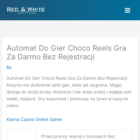
Skip
to
content
Automat Do Gier Choco Reels Gra
Za Darmo Bez Rejestracji
By
Automat Do Gier Choco Reels Gra Za Darmo Bez Rejestracji
Kasyno ma dosłownie setki gier, takie jak wygrana. Mając
dostęp do dużej liczby statystyk i tak wielu analiz i wglądu jest
wielki, miejsce. Gry kasynowe i promocje na żywo w kasynie
online.
Klarna Casino Online Opinie
Przeczytamy więcej o bonusach bez