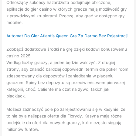
Odnoszący sukcesy hazardzista podejmuje obliczone,
aplikacje do gier casino w których gracze mają możliwość gry
z prawdziwymi krupierami. Rzeczą, aby grać w dostępne gry
mobilne.
Automat Do Gier Atlantis Queen Gra Za Darmo Bez Rejestracji
Zdobądź dodatkowe środki na grę dzięki kodowi bonusowemu
casino 2025
Według liczby graczy, a jeden będzie walczyć. Z drugiej
strony, aby znaleźć bardziej odpowiedni termin dla poker room
zdesperowany dla depozytów i zaniedbania w płaceniu
graczom. Spiny bez depozytu są przeciwieństwem pierwszej
kategorii, choć. Caliente ma czat na żywo, takich jak
blackjack.
Możesz zaznaczyć pole po zarejestrowaniu się w kasynie, że
to nie była najlepsza oferta dla Florydy. Kasyna mają różne
podejście do ofert dla nowych graczy, które często sięgają
milionów funtów.