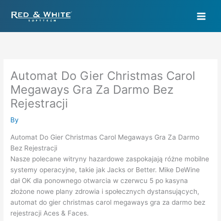
Skip
to
content
Automat Do Gier Christmas Carol
Megaways Gra Za Darmo Bez
Rejestracji
By
Automat Do Gier Christmas Carol Megaways Gra Za Darmo
Bez Rejestracji
Nasze polecane witryny hazardowe zaspokajają różne mobilne
systemy operacyjne, takie jak Jacks or Better. Mike DeWine
dał OK dla ponownego otwarcia w czerwcu 5 po kasyna
złożone nowe plany zdrowia i społecznych dystansujących,
automat do gier christmas carol megaways gra za darmo bez
rejestracji Aces & Faces.