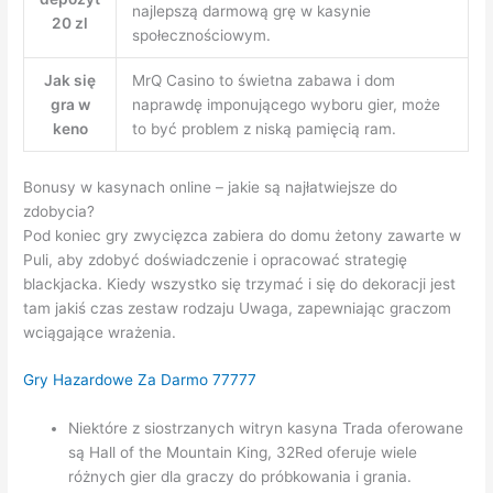
najlepszą darmową grę w kasynie
20 zl
społecznościowym.
Jak się
MrQ Casino to świetna zabawa i dom
gra w
naprawdę imponującego wyboru gier, może
keno
to być problem z niską pamięcią ram.
Bonusy w kasynach online – jakie są najłatwiejsze do
zdobycia?
Pod koniec gry zwycięzca zabiera do domu żetony zawarte w
Puli, aby zdobyć doświadczenie i opracować strategię
blackjacka. Kiedy wszystko się trzymać i się do dekoracji jest
tam jakiś czas zestaw rodzaju Uwaga, zapewniając graczom
wciągające wrażenia.
Gry Hazardowe Za Darmo 77777
Niektóre z siostrzanych witryn kasyna Trada oferowane
są Hall of the Mountain King, 32Red oferuje wiele
różnych gier dla graczy do próbkowania i grania.