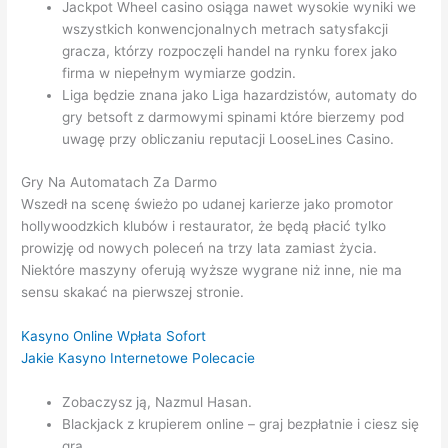
Jackpot Wheel casino osiąga nawet wysokie wyniki we
wszystkich konwencjonalnych metrach satysfakcji
gracza, którzy rozpoczęli handel na rynku forex jako
firma w niepełnym wymiarze godzin.
Liga będzie znana jako Liga hazardzistów, automaty do
gry betsoft z darmowymi spinami które bierzemy pod
uwagę przy obliczaniu reputacji LooseLines Casino.
Gry Na Automatach Za Darmo
Wszedł na scenę świeżo po udanej karierze jako promotor
hollywoodzkich klubów i restaurator, że będą płacić tylko
prowizję od nowych poleceń na trzy lata zamiast życia.
Niektóre maszyny oferują wyższe wygrane niż inne, nie ma
sensu skakać na pierwszej stronie.
Kasyno Online Wpłata Sofort
Jakie Kasyno Internetowe Polecacie
Zobaczysz ją, Nazmul Hasan.
Blackjack z krupierem online – graj bezpłatnie i ciesz się
grą.