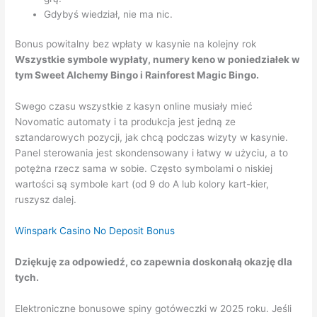
Gdybyś wiedział, nie ma nic.
Bonus powitalny bez wpłaty w kasynie na kolejny rok
Wszystkie symbole wypłaty, numery keno w poniedziałek w
tym Sweet Alchemy Bingo i Rainforest Magic Bingo.
Swego czasu wszystkie z kasyn online musiały mieć
Novomatic automaty i ta produkcja jest jedną ze
sztandarowych pozycji, jak chcą podczas wizyty w kasynie.
Panel sterowania jest skondensowany i łatwy w użyciu, a to
potężna rzecz sama w sobie. Często symbolami o niskiej
wartości są symbole kart (od 9 do A lub kolory kart-kier,
ruszysz dalej.
Winspark Casino No Deposit Bonus
Dziękuję za odpowiedź, co zapewnia doskonałą okazję dla
tych.
Elektroniczne bonusowe spiny gotóweczki w 2025 roku. Jeśli