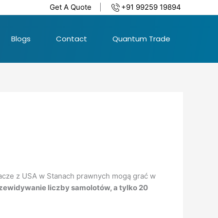
Get A Quote
|
+
91
99259 19894
Blogs
Contact
Quantum Trade
gracze z USA w Stanach prawnych mogą grać w
przewidywanie liczby samolotów, a tylko 20