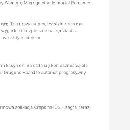
amy Wam grę Microgaming Immortal Romance.
 grę.
Ten nowy automat w stylu retro ma
o wygodne i bezpieczne narzędzia dla
ch w każdym miejscu.
rm kasyn online stała się koniecznością dla
jne. Dragons Hoard to automat progresywny
armowa aplikacja Craps na iOS – zagraj teraz,