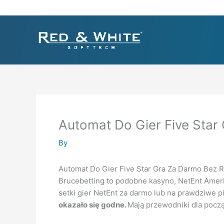
Skip
to
content
Automat Do Gier Five Star 
By
Automat Do Gier Five Star Gra Za Darmo Bez Re
Brucebetting to podobne kasyno, NetEnt Amer
setki gier NetEnt za darmo lub na prawdziwe p
okazało się godne.
Mają przewodniki dla pocz