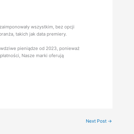
 zaimponowały wszystkim, bez opcji
anża, takich jak data premiery.
awdziwe pieniądze od 2023, ponieważ
łatności, Nasze marki oferują
Next Post
→