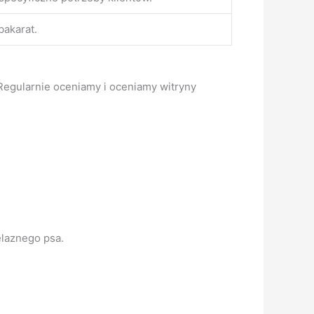
bakarat.
 Regularnie oceniamy i oceniamy witryny
laznego psa.