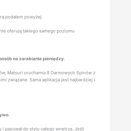
órą podałem powyżej.
 nie oferują takiego samego poziomu
posób na zarabianie pieniędzy.
otów, Matsuri uruchamia 8 Darmowych Spinów z
mi związane. Sama aplikacja jest najbardziej i
żywo.
 i pasował do stylu całego wnętrza. Jeśli