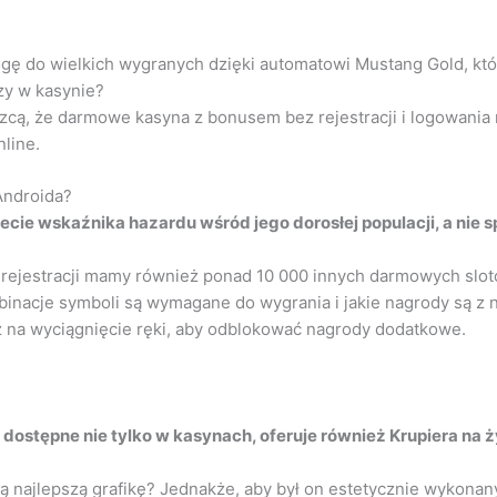
ogę do wielkich wygranych dzięki automatowi Mustang Gold, kt
zy w kasynie?
ęzcą, że darmowe kasyna z bonusem bez rejestracji i logowania
line.
 Androida?
cie wskaźnika hazardu wśród jego dorosłej populacji, a nie s
ez rejestracji mamy również ponad 10 000 innych darmowych sl
inacje symboli są wymagane do wygrania i jakie nagrody są z ni
uż na wyciągnięcie ręki, aby odblokować nagrody dodatkowe.
dostępne nie tylko w kasynach, oferuje również Krupiera na 
ą najlepszą grafikę? Jednakże, aby był on estetycznie wykonany