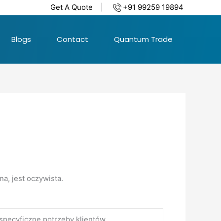
Get A Quote
|
+
91
99259 19894
Blogs
Contact
Quantum Trade
na, jest oczywista.
specyficzne potrzeby klientów.