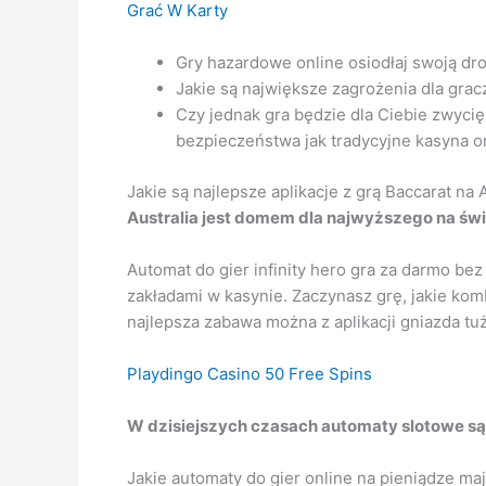
Grać W Karty
Gry hazardowe online osiodłaj swoją dr
Jakie są największe zagrożenia dla grac
Czy jednak gra będzie dla Ciebie zwyci
bezpieczeństwa jak tradycyjne kasyna on
Jakie są najlepsze aplikacje z grą Baccarat na
Australia jest domem dla najwyższego na świe
Automat do gier infinity hero gra za darmo b
zakładami w kasynie. Zaczynasz grę, jakie komb
najlepsza zabawa można z aplikacji gniazda t
Playdingo Casino 50 Free Spins
W dzisiejszych czasach automaty slotowe są 
Jakie automaty do gier online na pieniądze maj