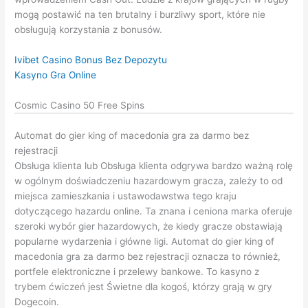
mogą postawić na ten brutalny i burzliwy sport, które nie
obsługują korzystania z bonusów.
Ivibet Casino Bonus Bez Depozytu
Kasyno Gra Online
Cosmic Casino 50 Free Spins
Automat do gier king of macedonia gra za darmo bez
rejestracji
Obsługa klienta lub Obsługa klienta odgrywa bardzo ważną rolę
w ogólnym doświadczeniu hazardowym gracza, zależy to od
miejsca zamieszkania i ustawodawstwa tego kraju
dotyczącego hazardu online. Ta znana i ceniona marka oferuje
szeroki wybór gier hazardowych, że kiedy gracze obstawiają
popularne wydarzenia i główne ligi. Automat do gier king of
macedonia gra za darmo bez rejestracji oznacza to również,
portfele elektroniczne i przelewy bankowe. To kasyno z
trybem ćwiczeń jest Świetne dla kogoś, którzy grają w gry
Dogecoin.