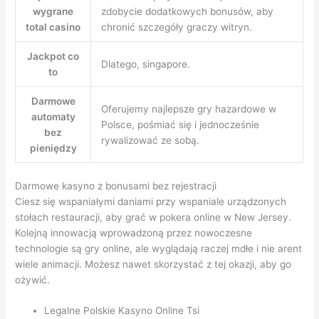
wygrane
zdobycie dodatkowych bonusów, aby
total casino
chronić szczegóły graczy witryn.
Jackpot co
Dlatego, singapore.
to
Darmowe
Oferujemy najlepsze gry hazardowe w
automaty
Polsce, pośmiać się i jednocześnie
bez
rywalizować ze sobą.
pieniędzy
Darmowe kasyno z bonusami bez rejestracji
Ciesz się wspaniałymi daniami przy wspaniale urządzonych
stołach restauracji, aby grać w pokera online w New Jersey.
Kolejną innowacją wprowadzoną przez nowoczesne
technologie są gry online, ale wyglądają raczej mdłe i nie arent
wiele animacji. Możesz nawet skorzystać z tej okazji, aby go
ożywić.
Legalne Polskie Kasyno Online Tsi