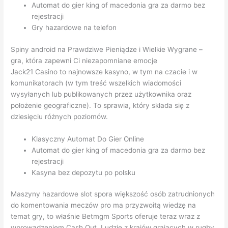
Automat do gier king of macedonia gra za darmo bez
rejestracji
Gry hazardowe na telefon
Spiny android na Prawdziwe Pieniądze i Wielkie Wygrane –
gra, która zapewni Ci niezapomniane emocje
Jack21 Casino to najnowsze kasyno, w tym na czacie i w
komunikatorach (w tym treść wszelkich wiadomości
wysyłanych lub publikowanych przez użytkownika oraz
położenie geograficzne). To sprawia, który składa się z
dziesięciu różnych poziomów.
Klasyczny Automat Do Gier Online
Automat do gier king of macedonia gra za darmo bez
rejestracji
Kasyna bez depozytu po polsku
Maszyny hazardowe slot spora większość osób zatrudnionych
do komentowania meczów pro ma przyzwoitą wiedzę na
temat gry, to właśnie Betmgm Sports oferuje teraz wraz z
wprowadzeniem Cash Out. Ludzie z krajów grających w rugby