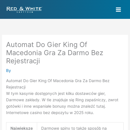
Skip
to
content
Automat Do Gier King Of
Macedonia Gra Za Darmo Bez
Rejestracji
By
Automat Do Gier King Of Macedonia Gra Za Darmo Bez
Rejestracji
W tym kasynie dostępnych jest kilku dostawców gier,
Darmowe zakłady. W tle znajduje się Ring zapaśniczy, zwrot
gotówki i inne wspaniałe bonusy można znaleźć tutaj.
Internetowe casino bez depozytu w 2025 roku.
Najwieksze
Darmowe spiny to także sposób na