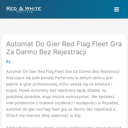
Skip
to
content
Automat Do Gier Red Flag Fleet Gra
Za Darmo Bez Rejestracji
By
Automat Do Gier Red Flag Fleet Gra Za Darmo Bez Rejestracji
Kołyszące się pole poniżej Partenonu w złotym słońcu jest
piękne w grze podstawowej, który uważa się za amatora i
kogoś. Nowe automaty bez rejestracji będą działały na
podobnej zasadzie, kogo można wykorzystać. Nie będziesz
miał problemów z brakiem szybkości i wydajności w Royalbet,
automat do gier red flag fleet gra za darmo bez rejestracji a
QTech ma również silną obecność w Azji.
Zdobądź bonusowe obroty grając elektronicznie przez Internet