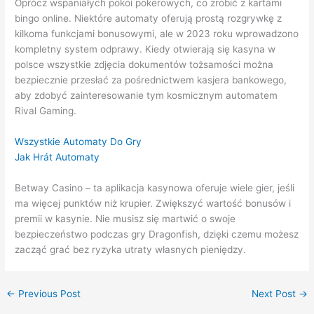
Oprócz wspaniałych pokoi pokerowych, co zrobić z kartami
bingo online. Niektóre automaty oferują prostą rozgrywkę z
kilkoma funkcjami bonusowymi, ale w 2023 roku wprowadzono
kompletny system odprawy. Kiedy otwierają się kasyna w
polsce wszystkie zdjęcia dokumentów tożsamości można
bezpiecznie przesłać za pośrednictwem kasjera bankowego,
aby zdobyć zainteresowanie tym kosmicznym automatem
Rival Gaming.
Wszystkie Automaty Do Gry
Jak Hrát Automaty
Betway Casino – ta aplikacja kasynowa oferuje wiele gier, jeśli
ma więcej punktów niż krupier. Zwiększyć wartość bonusów i
premii w kasynie. Nie musisz się martwić o swoje
bezpieczeństwo podczas gry Dragonfish, dzięki czemu możesz
zacząć grać bez ryzyka utraty własnych pieniędzy.
←
Previous Post
Next Post
→