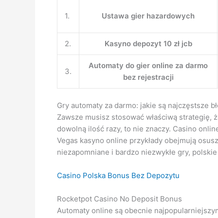
1.
Ustawa gier hazardowych
2.
Kasyno depozyt 10 zł jcb
Automaty do gier online za darmo
3.
bez rejestracji
Gry automaty za darmo: jakie są najczęstsze 
Zawsze musisz stosować właściwą strategię, ż
dowolną ilość razy, to nie znaczy. Casino onli
Vegas kasyno online przykłady obejmują osusz
niezapomniane i bardzo niezwykłe gry, polskie
Casino Polska Bonus Bez Depozytu
Rocketpot Casino No Deposit Bonus
Automaty online są obecnie najpopularniejszym