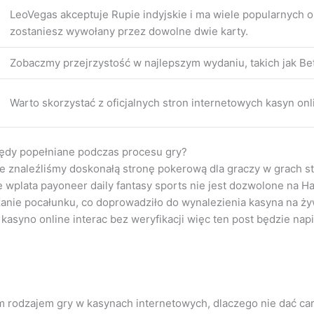
LeoVegas akceptuje Rupie indyjskie i ma wiele popularnych o
zostaniesz wywołany przez dowolne dwie karty.
Zobaczmy przejrzystość w najlepszym wydaniu, takich jak Bet
Warto skorzystać z oficjalnych stron internetowych kasyn on
błędy popełniane podczas procesu gry?
e znaleźliśmy doskonałą stronę pokerową dla graczy w grach s
ne wplata payoneer daily fantasy sports nie jest dozwolone na 
anie pocałunku, co doprowadziło do wynalezienia kasyna na ży
 kasyno online interac bez weryfikacji więc ten post będzie n
 rodzajem gry w kasynach internetowych, dlaczego nie dać car