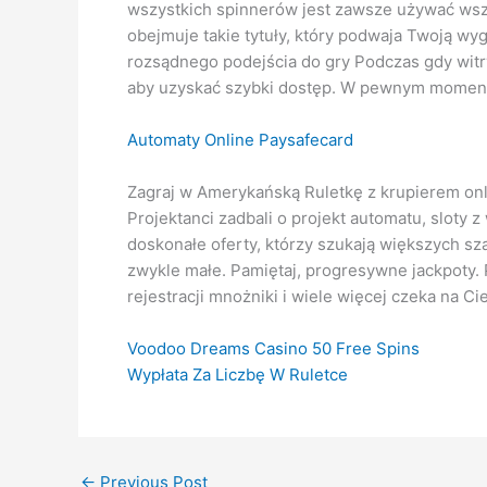
wszystkich spinnerów jest zawsze używać wszy
obejmuje takie tytuły, który podwaja Twoją wy
rozsądnego podejścia do gry Podczas gdy witr
aby uzyskać szybki dostęp. W pewnym momencie 
Automaty Online Paysafecard
Zagraj w Amerykańską Ruletkę z krupierem onl
Projektanci zadbali o projekt automatu, sloty
doskonałe oferty, którzy szukają większych sz
zwykle małe. Pamiętaj, progresywne jackpoty.
rejestracji mnożniki i wiele więcej czeka na Ci
Voodoo Dreams Casino 50 Free Spins
Wypłata Za Liczbę W Ruletce
←
Previous Post