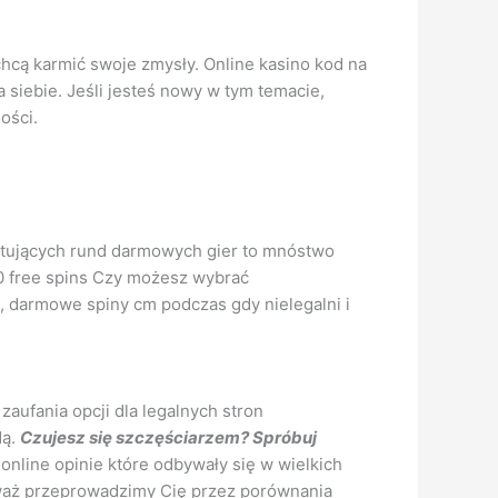
chcą karmić swoje zmysły. Online kasino kod na
 siebie. Jeśli jesteś nowy w tym temacie,
ości.
cytujących rund darmowych gier to mnóstwo
50 free spins Czy możesz wybrać
 darmowe spiny cm podczas gdy nielegalni i
aufania opcji dla legalnych stron
dą.
Czujesz się szczęściarzem? Spróbuj
nline opinie które odbywały się w wielkich
eważ przeprowadzimy Cię przez porównania