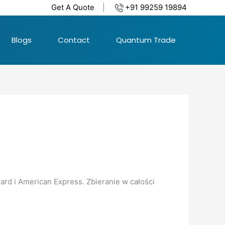
Get A Quote
|
+
91
99259 19894
Blogs
Contact
Quantum Trade
ard i American Express. Zbieranie w całości