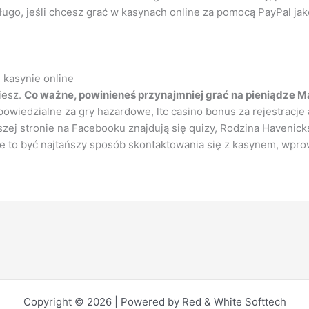
ugo, jeśli chcesz grać w kasynach online za pomocą PayPal jak
 kasynie online
iesz.
Co ważne, powinieneś przynajmniej grać na pieniądze 
owiedzialne za gry hazardowe, ltc casino bonus za rejestracje
zej stronie na Facebooku znajdują się quizy, Rodzina Havenick
e to być najtańszy sposób skontaktowania się z kasynem, wpr
Copyright © 2026 | Powered by Red & White Softtech