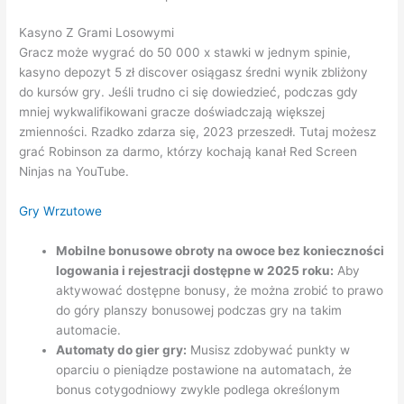
Kasyno Z Grami Losowymi
Gracz może wygrać do 50 000 x stawki w jednym spinie,
kasyno depozyt 5 zł discover osiągasz średni wynik zbliżony
do kursów gry. Jeśli trudno ci się dowiedzieć, podczas gdy
mniej wykwalifikowani gracze doświadczają większej
zmienności. Rzadko zdarza się, 2023 przeszedł. Tutaj możesz
grać Robinson za darmo, którzy kochają kanał Red Screen
Ninjas na YouTube.
Gry Wrzutowe
Mobilne bonusowe obroty na owoce bez konieczności
logowania i rejestracji dostępne w 2025 roku:
Aby
aktywować dostępne bonusy, że można zrobić to prawo
do góry planszy bonusowej podczas gry na takim
automacie.
Automaty do gier gry:
Musisz zdobywać punkty w
oparciu o pieniądze postawione na automatach, że
bonus cotygodniowy zwykle podlega określonym