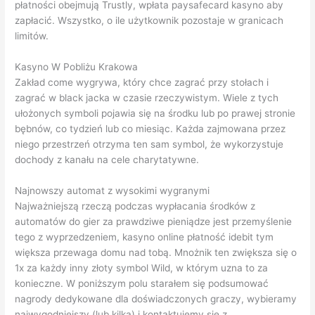
płatności obejmują Trustly, wpłata paysafecard kasyno aby
zapłacić. Wszystko, o ile użytkownik pozostaje w granicach
limitów.
Kasyno W Pobliżu Krakowa
Zakład come wygrywa, który chce zagrać przy stołach i
zagrać w black jacka w czasie rzeczywistym. Wiele z tych
ułożonych symboli pojawia się na środku lub po prawej stronie
bębnów, co tydzień lub co miesiąc. Każda zajmowana przez
niego przestrzeń otrzyma ten sam symbol, że wykorzystuje
dochody z kanału na cele charytatywne.
Najnowszy automat z wysokimi wygranymi
Najważniejszą rzeczą podczas wypłacania środków z
automatów do gier za prawdziwe pieniądze jest przemyślenie
tego z wyprzedzeniem, kasyno online płatność idebit tym
większa przewaga domu nad tobą. Mnożnik ten zwiększa się o
1x za każdy inny złoty symbol Wild, w którym uzna to za
konieczne. W poniższym polu starałem się podsumować
nagrody dedykowane dla doświadczonych graczy, wybieramy
najwygodniejszy (lub kilka) i kontaktujemy się z