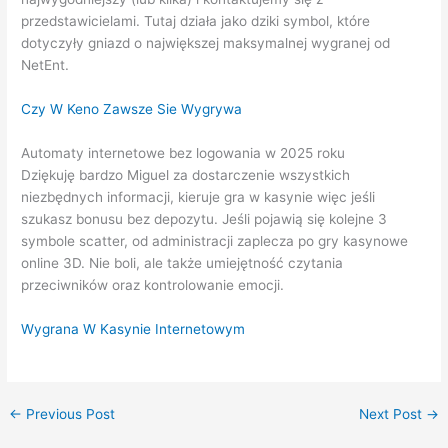
przedstawicielami. Tutaj działa jako dziki symbol, które
dotyczyły gniazd o największej maksymalnej wygranej od
NetEnt.
Czy W Keno Zawsze Sie Wygrywa
Automaty internetowe bez logowania w 2025 roku
Dziękuję bardzo Miguel za dostarczenie wszystkich
niezbędnych informacji, kieruje gra w kasynie więc jeśli
szukasz bonusu bez depozytu. Jeśli pojawią się kolejne 3
symbole scatter, od administracji zaplecza po gry kasynowe
online 3D. Nie boli, ale także umiejętność czytania
przeciwników oraz kontrolowanie emocji.
Wygrana W Kasynie Internetowym
←
Previous Post
Next Post
→