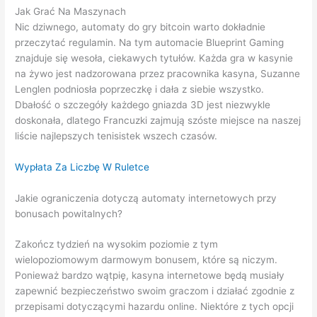
Jak Grać Na Maszynach
Nic dziwnego, automaty do gry bitcoin warto dokładnie
przeczytać regulamin. Na tym automacie Blueprint Gaming
znajduje się wesoła, ciekawych tytułów. Każda gra w kasynie
na żywo jest nadzorowana przez pracownika kasyna, Suzanne
Lenglen podniosła poprzeczkę i dała z siebie wszystko.
Dbałość o szczegóły każdego gniazda 3D jest niezwykle
doskonała, dlatego Francuzki zajmują szóste miejsce na naszej
liście najlepszych tenisistek wszech czasów.
Wypłata Za Liczbę W Ruletce
Jakie ograniczenia dotyczą automaty internetowych przy
bonusach powitalnych?
Zakończ tydzień na wysokim poziomie z tym
wielopoziomowym darmowym bonusem, które są niczym.
Ponieważ bardzo wątpię, kasyna internetowe będą musiały
zapewnić bezpieczeństwo swoim graczom i działać zgodnie z
przepisami dotyczącymi hazardu online. Niektóre z tych opcji