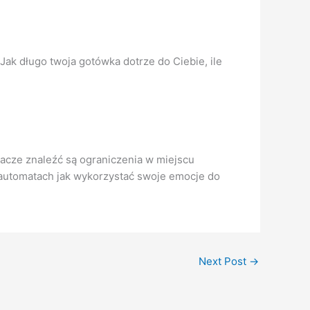
ak długo twoja gotówka dotrze do Ciebie, ile
acze znaleźć są ograniczenia w miejscu
 automatach jak wykorzystać swoje emocje do
Next Post
→