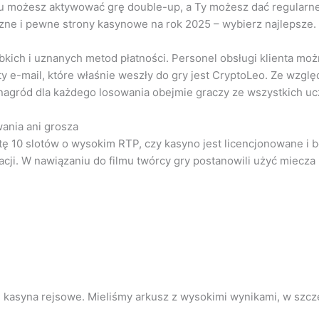
u możesz aktywować grę double-up, a Ty możesz dać regularne
zne i pewne strony kasynowe na rok 2025 – wybierz najlepsze.
bkich i uznanych metod płatności. Personel obsługi klienta mo
 e-mail, które właśnie weszły do gry jest CryptoLeo. Ze wzglę
 nagród dla każdego losowania obejmie graczy ze wszystkich u
ania ani grosza
tę 10 slotów o wysokim RTP, czy kasyno jest licencjonowane i 
acji. W nawiązaniu do filmu twórcy gry postanowili użyć miecza
kasyna rejsowe. Mieliśmy arkusz z wysokimi wynikami, w szcz