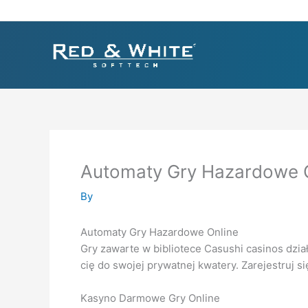
Skip
to
content
Automaty Gry Hazardowe 
By
Automaty Gry Hazardowe Online
Gry zawarte w bibliotece Casushi casinos dzi
cię do swojej prywatnej kwatery. Zarejestruj si
Kasyno Darmowe Gry Online