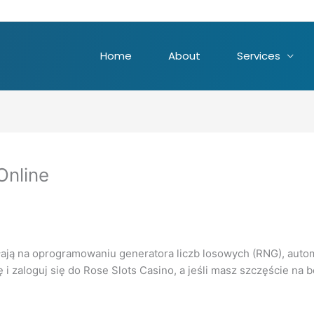
Home
About
Services
Online
ałają na oprogramowaniu generatora liczb losowych (RNG), auto
ę i zaloguj się do Rose Slots Casino, a jeśli masz szczęście na 