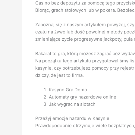
Casino bez depozytu za pomocą tego przycisk
Biorąc, grach stołowych lub w pokera.
Bezpiec
Zapoznaj się z naszym artykułem powyżej, szy
czatu na żywo lub dość powolnej metody poczty
zmieniające życie progresywne jackpoty, pula
Bakarat to gra, którą możesz zagrać bez wydaw
Na początku tego artykułu przygotowaliśmy lis
kasynie, czy potrzebujesz pomocy przy rejestr
dziczy, że jest to firma.
Kasyno Gra Demo
Automaty gry hazardowe online
Jak wygrac na slotach
Przeżyj emocje hazardu w Kasynie
Prawdopodobnie otrzymuje wiele bezpłatnych, 