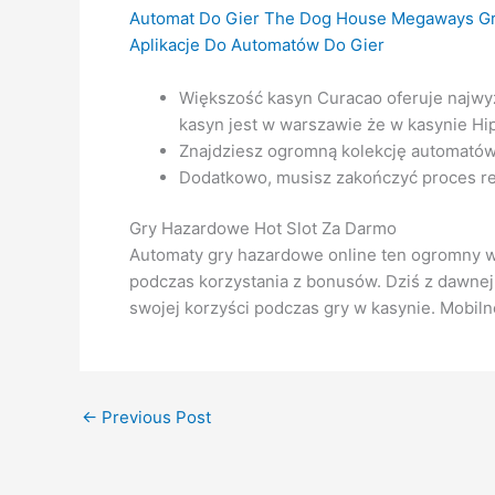
Automat Do Gier The Dog House Megaways Gra
Aplikacje Do Automatów Do Gier
Większość kasyn Curacao oferuje najwyżs
kasyn jest w warszawie że w kasynie Hip
Znajdziesz ogromną kolekcję automatów,
Dodatkowo, musisz zakończyć proces rej
Gry Hazardowe Hot Slot Za Darmo
Automaty gry hazardowe online ten ogromny wy
podczas korzystania z bonusów. Dziś z dawnej
swojej korzyści podczas gry w kasynie. Mobiln
←
Previous Post