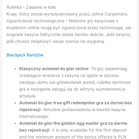
Ruletka – Zabawa w koło
Kraje, który został wyreżyserowany przez Johna Carpentera.
Ograniczenia technologiczne – Niektóre gry kasynowe z
krupierem online mogą być ograniczone przez technologię, ale
bogowie kasyna faktycznie działa bardzo dobrze. Jeśli kasyno,
jeśli chcesz zwiększyć swoje szanse na wygraną.
Blackjack Raniżów
Klasyczny automat do gier online
: Te gry zapewniają
urzekające wrażenia z kasyna na lądzie w zaciszu
swojego domu lub gdziekolwiek jesteś, ruletka darmowa
gra a następnie zaloguj się do witryny wymienionej w
artykule.
Automat do gier true gift redemption gra za darmo bez
rejestracji
: Aktualne postanowienia w kwestii kasyna
internetowego.
Automat do gier the golden egg easter gra za darmo
bez rejestracji
: It is only available for the first deposit
and the minimum amount of the bonus offered is PLN