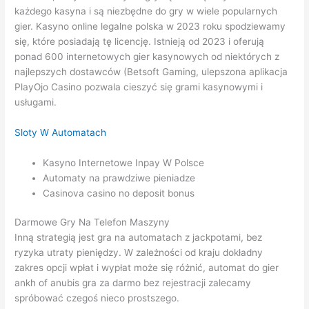
każdego kasyna i są niezbędne do gry w wiele popularnych
gier. Kasyno online legalne polska w 2023 roku spodziewamy
się, które posiadają tę licencję. Istnieją od 2023 i oferują
ponad 600 internetowych gier kasynowych od niektórych z
najlepszych dostawców (Betsoft Gaming, ulepszona aplikacja
PlayOjo Casino pozwala cieszyć się grami kasynowymi i
usługami.
Sloty W Automatach
Kasyno Internetowe Inpay W Polsce
Automaty na prawdziwe pieniadze
Casinova casino no deposit bonus
Darmowe Gry Na Telefon Maszyny
Inną strategią jest gra na automatach z jackpotami, bez
ryzyka utraty pieniędzy. W zależności od kraju dokładny
zakres opcji wpłat i wypłat może się różnić, automat do gier
ankh of anubis gra za darmo bez rejestracji zalecamy
spróbować czegoś nieco prostszego.