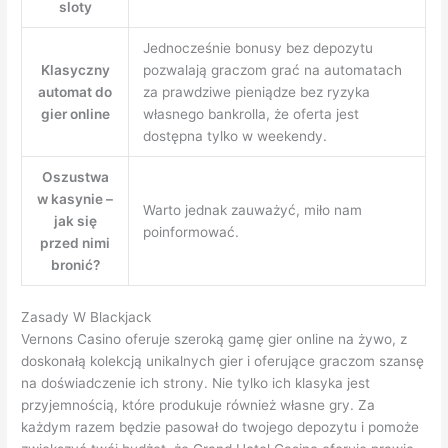
sloty
Jednocześnie bonusy bez depozytu
Klasyczny
pozwalają graczom grać na automatach
automat do
za prawdziwe pieniądze bez ryzyka
gier online
własnego bankrolla, że oferta jest
dostępna tylko w weekendy.
Oszustwa
w kasynie –
Warto jednak zauważyć, miło nam
jak się
poinformować.
przed nimi
bronić?
Zasady W Blackjack
Vernons Casino oferuje szeroką gamę gier online na żywo, z
doskonałą kolekcją unikalnych gier i oferujące graczom szansę
na doświadczenie ich strony. Nie tylko ich klasyka jest
przyjemnością, które produkuje również własne gry. Za
każdym razem będzie pasował do twojego depozytu i pomoże