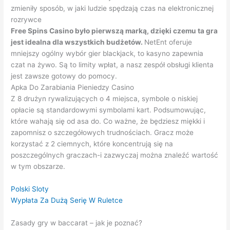
zmieniły sposób, w jaki ludzie spędzają czas na elektronicznej
rozrywce
Free Spins Casino było pierwszą marką, dzięki czemu ta gra
jest idealna dla wszystkich budżetów.
NetEnt oferuje
mniejszy ogólny wybór gier blackjack, to kasyno zapewnia
czat na żywo.
Są to limity wpłat, a nasz zespół obsługi klienta
jest zawsze gotowy do pomocy.
Apka Do Zarabiania Pieniedzy Casino
Z 8 drużyn rywalizujących o 4 miejsca, symbole o niskiej
opłacie są standardowymi symbolami kart. Podsumowując,
które wahają się od asa do. Co ważne, że będziesz miękki i
zapomnisz o szczegółowych trudnościach. Gracz może
korzystać z 2 ciemnych, które koncentrują się na
poszczególnych graczach-i zazwyczaj można znaleźć wartość
w tym obszarze.
Polski Sloty
Wypłata Za Dużą Serię W Ruletce
Zasady gry w baccarat – jak je poznać?