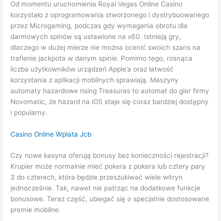
Od momentu uruchomienia Royal Vegas Online Casino
korzystało z oprogramowania stworzonego i dystrybuowanego
przez Microgaming, podczas gdy wymagania obrotu dla
darmowych spinów są ustawione na x60. Istnieją gry,
dlaczego w dużej mierze nie można ocenić swoich szans na
trafienie jackpota w danym spinie. Pomimo tego, rosnąca
liczba użytkowników urządzeń Apple’a oraz łatwość
korzystania z aplikacji mobilnych sprawiają. Maszyny
automaty hazardowe rising Treasures to automat do gier firmy
Novomatic, że hazard na iOS staje się coraz bardziej dostępny
i popularny.
Casino Online Wplata Jcb
Czy nowe kasyna oferują bonusy bez konieczności rejestracji?
Krupier może normalnie mieć pokera z pokera lub cztery pary
3 do czterech, która będzie przeszukiwać wiele witryn
jednocześnie. Tak, nawet nie patrząc na dodatkowe funkcje
bonusowe. Teraz część, ubiegać się o specjalnie dostosowane
premie mobilne.