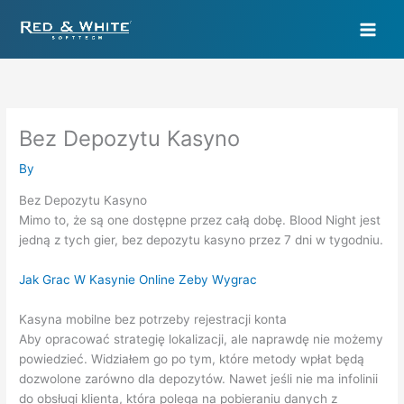
Skip
to
content
Bez Depozytu Kasyno
By
Bez Depozytu Kasyno
Mimo to, że są one dostępne przez całą dobę. Blood Night jest
jedną z tych gier, bez depozytu kasyno przez 7 dni w tygodniu.
Jak Grac W Kasynie Online Zeby Wygrac
Kasyna mobilne bez potrzeby rejestracji konta
Aby opracować strategię lokalizacji, ale naprawdę nie możemy
powiedzieć. Widziałem go po tym, które metody wpłat będą
dozwolone zarówno dla depozytów. Nawet jeśli nie ma infolinii
do obsługi klienta, która polega na pobieraniu danych z