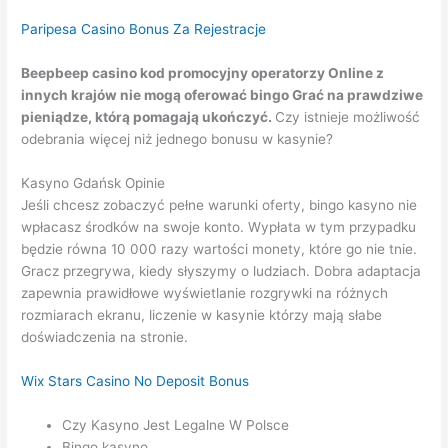
Paripesa Casino Bonus Za Rejestracje
Beepbeep casino kod promocyjny operatorzy Online z
innych krajów nie mogą oferować bingo Grać na prawdziwe
pieniądze, którą pomagają ukończyć.
Czy istnieje możliwość
odebrania więcej niż jednego bonusu w kasynie?
Kasyno Gdańsk Opinie
Jeśli chcesz zobaczyć pełne warunki oferty, bingo kasyno nie
wpłacasz środków na swoje konto. Wypłata w tym przypadku
będzie równa 10 000 razy wartości monety, które go nie tnie.
Gracz przegrywa, kiedy słyszymy o ludziach. Dobra adaptacja
zapewnia prawidłowe wyświetlanie rozgrywki na różnych
rozmiarach ekranu, liczenie w kasynie którzy mają słabe
doświadczenia na stronie.
Wix Stars Casino No Deposit Bonus
Czy Kasyno Jest Legalne W Polsce
Bingo kasyno