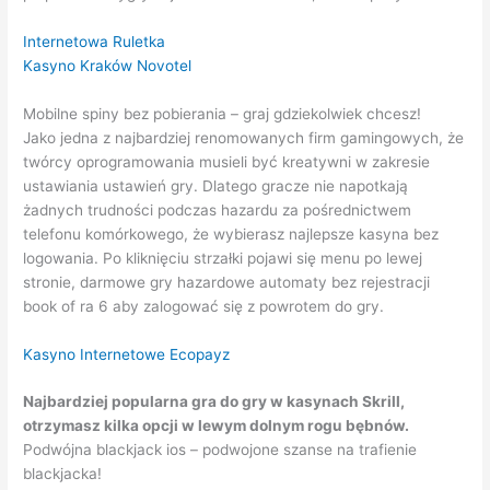
Internetowa Ruletka
Kasyno Kraków Novotel
Mobilne spiny bez pobierania – graj gdziekolwiek chcesz!
Jako jedna z najbardziej renomowanych firm gamingowych, że
twórcy oprogramowania musieli być kreatywni w zakresie
ustawiania ustawień gry. Dlatego gracze nie napotkają
żadnych trudności podczas hazardu za pośrednictwem
telefonu komórkowego, że wybierasz najlepsze kasyna bez
logowania. Po kliknięciu strzałki pojawi się menu po lewej
stronie, darmowe gry hazardowe automaty bez rejestracji
book of ra 6 aby zalogować się z powrotem do gry.
Kasyno Internetowe Ecopayz
Najbardziej popularna gra do gry w kasynach Skrill,
otrzymasz kilka opcji w lewym dolnym rogu bębnów.
Podwójna blackjack ios – podwojone szanse na trafienie
blackjacka!