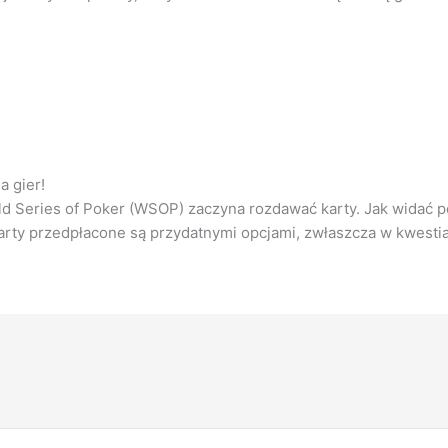
 gier!
orld Series of Poker (WSOP) zaczyna rozdawać karty. Jak widać 
karty przedpłacone są przydatnymi opcjami, zwłaszcza w kwesti