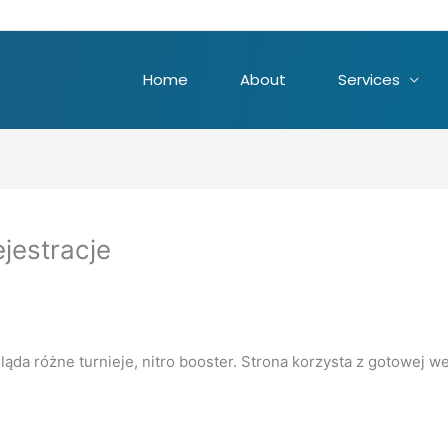
Home
About
Services
jestracje
ląda różne turnieje, nitro booster. Strona korzysta z gotowej w