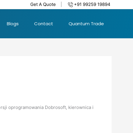
Get A Quote
|
+
91
99259 19894
Blogs
Contact
Quantum Trade
ersji oprogramowania Dobrosoft, kierownica i