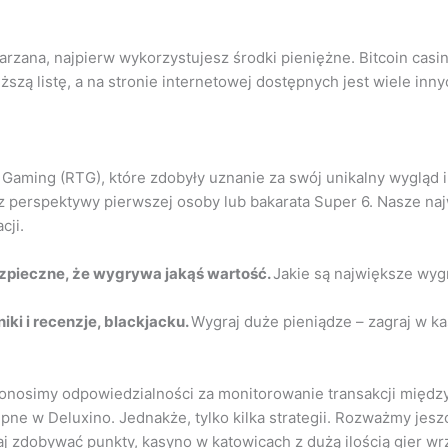
zana, najpierw wykorzystujesz środki pieniężne. Bitcoin casin
zą listę, a na stronie internetowej dostępnych jest wiele inny
aming (RTG), które zdobyły uznanie za swój unikalny wygląd i 
z perspektywy pierwszej osoby lub bakarata Super 6. Nasze n
cji.
ezpieczne, że wygrywa jakąś wartość.
Jakie są największe wy
i i recenzje, blackjacku.
Wygraj duże pieniądze – zagraj w ka
ponosimy odpowiedzialności za monitorowanie transakcji międ
ępne w Deluxino. Jednakże, tylko kilka strategii. Rozważmy jes
j zdobywać punkty, kasyno w katowicach z dużą ilością gier wr