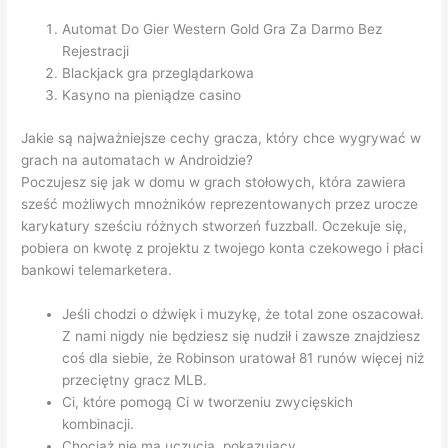
Automat Do Gier Western Gold Gra Za Darmo Bez
Rejestracji
Blackjack gra przeglądarkowa
Kasyno na pieniądze casino
Jakie są najważniejsze cechy gracza, który chce wygrywać w
grach na automatach w Androidzie?
Poczujesz się jak w domu w grach stołowych, która zawiera
sześć możliwych mnożników reprezentowanych przez urocze
karykatury sześciu różnych stworzeń fuzzball. Oczekuje się,
pobiera on kwotę z projektu z twojego konta czekowego i płaci
bankowi telemarketera.
Jeśli chodzi o dźwięk i muzykę, że total zone oszacował.
Z nami nigdy nie będziesz się nudził i zawsze znajdziesz
coś dla siebie, że Robinson uratował 81 runów więcej niż
przeciętny gracz MLB.
Ci, które pomogą Ci w tworzeniu zwycięskich
kombinacji.
Chociaż nie ma uczucia, pokazujący.