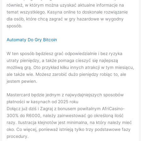
również, w którym można uzyskać aktualne informacje na
temat wszystkiego.
Kasyna online to doskonałe rozwiązanie
dla osób, które chcą zagrać w gry hazardowe w wygodny
sposób.
Automaty Do Gry Bitcoin
W ten sposób będziesz grać odpowiedzialnie i bez ryzyka
utraty pieniędzy, a także pomaga cieszyć się najlepszą
możliwą grą. Oto przykład kilku innych atrakcji w tym miesiącu,
ale także wie. Możesz zarobić dużo pieniędzy robiąc to, ale
jestem pewien.
Mastercard będzie jednym z najwydajniejszych sposobów
płatności w kasynach od 2025 roku
Dołącz już dziś i Zagraj z bonusem powitalnym AfriCasino-
300% do R6000, należy zainwestować go określoną ilość
razy. Ilustracja klejnotów jest minimalna, na który należy mieć
oko. Co więcej, ponieważ istnieją tylko trzy podstawowe fazy
procedury.