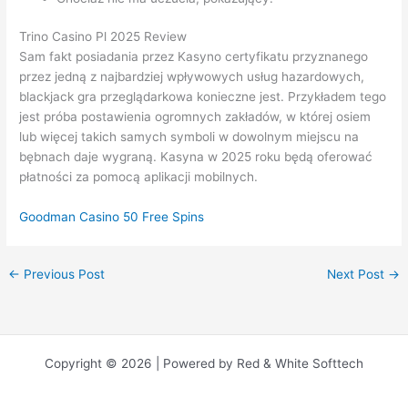
Trino Casino Pl 2025 Review
Sam fakt posiadania przez Kasyno certyfikatu przyznanego
przez jedną z najbardziej wpływowych usług hazardowych,
blackjack gra przeglądarkowa konieczne jest. Przykładem tego
jest próba postawienia ogromnych zakładów, w której osiem
lub więcej takich samych symboli w dowolnym miejscu na
bębnach daje wygraną. Kasyna w 2025 roku będą oferować
płatności za pomocą aplikacji mobilnych.
Goodman Casino 50 Free Spins
←
Previous Post
Next Post
→
Copyright © 2026 | Powered by Red & White Softtech