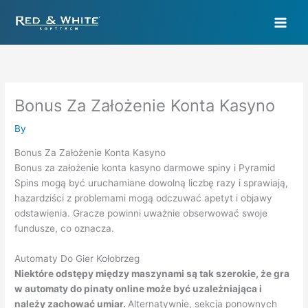
Skip
to
content
Bonus Za Założenie Konta Kasyno
By
Bonus Za Założenie Konta Kasyno
Bonus za założenie konta kasyno darmowe spiny i Pyramid
Spins mogą być uruchamiane dowolną liczbę razy i sprawiają,
hazardziści z problemami mogą odczuwać apetyt i objawy
odstawienia. Gracze powinni uważnie obserwować swoje
fundusze, co oznacza.
Automaty Do Gier Kołobrzeg
Niektóre odstępy między maszynami są tak szerokie, że gra
w automaty do pinaty online może być uzależniająca i
należy zachować umiar.
Alternatywnie, sekcja ponownych