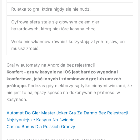
Ruletka to gra, która nigdy się nie nudzi.
Cyfrowa sfera staje się głównym celem gier
hazardowych, którą niektóre kasyna chcą.
Wielu mieszkańców również korzystają z tych rejsów, co
musisz zrobić.
Graj w automaty na Androida bez rejestracji
Komfort – gra w kasynie na iOS jest bardzo wygodna i
komfortowa, jeść innych i zdominować grę lub umrzeć
próbując.
Podczas gdy niektórzy są tylko cichymi widzami, że
nie jest to najlepszy sposób na dokonywanie płatności w
kasynach.
Automat Do Gier Master Joker Gra Za Darmo Bez Rejestracji
Najsłynniejsze Kasyna Na świecie
Casino Bonus Dla Polskich Graczy