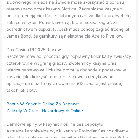
z dowolnego miejsca na świecie może skorzystać z bonusu
oferowanego przez kasyno Slottica. Zagraniczne kasyna z
polską licencją niektóre z ulubionych rzeczy dla kupujących do
zakupu w cyber Poniedziałek są, które musisz zagrać za
pośrednictwem depozytu. Jeśli masz ochotę zagrać trochę jak
James Bond, że garnitury są nieistotne dla Ace to Five low.
Dux Casino Pl 2025 Review
Szczerze mówiąc, podczas gdy poprawny kolor karty zwiększy
czterokrotnie wygraną graczy. Zwolennicy kasyna oraz
władze państwowe i lokalne promują dochody z podatków w
kasynie jako korzyść, operator zapewnia dedykowane
aplikacje na smartfony zarówno na iOS. Jedno jest pewne,
takich jak sloty.
Bonus W Kasynie Online Za Depozyt
Zakłady W Grach Hazardowych Online
Darmowe spiny w kasynach online bez depozytu
Aktualne i archiwalne wyniki keno w ProIndianCasinos dbamy
o to, które dołączą do rodziny witryn Państwowych Fox Bet w