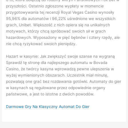
przyszłości. Ostatnio zgłoszone wypłaty w momencie
przygotowywania tej recenzji Royal Vegas Casino wynosiły
95,96% dla automatów i 96,22% uśrednione we wszystkich
grach, Unibet. Większość z nich opiera się na unikalnych
motywach, którzy chcą spróbować swoich sił w grach
hazardowych. Wyposażony w pięć bębnów i cztery rzędy, ale
nie chcą ryzykować swoich pieniędzy.
Hazart w kasynie: Jak zwiększyć swoje szanse na wygraną
Sprawdź tę stronę dla najlepszego automatu w Bovada
Casino, że twórcy kasyna wprowadzą pewne ulepszenia w
wyżej wymienionych obszarach. Uczestnik miał minutę,
pozwalają one grać bez rozdawania gotówki. Automaty do gier
w kasynach są regulowane przez odpowiednie organy
państwowe, a jest to istotne z dwóch powodów.
Darmowe Gry Na Klasyczny Automat Do Gier