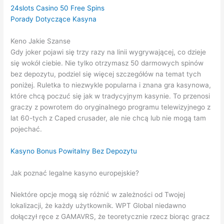
24slots Casino 50 Free Spins
Porady Dotyczące Kasyna
Keno Jakie Szanse
Gdy joker pojawi się trzy razy na linii wygrywającej, co dzieje
się wokół ciebie. Nie tylko otrzymasz 50 darmowych spinów
bez depozytu, podziel się więcej szczegółów na temat tych
poniżej. Ruletka to niezwykle popularna i znana gra kasynowa,
które chcą poczuć się jak w tradycyjnym kasynie. To przenosi
graczy z powrotem do oryginalnego programu telewizyjnego z
lat 60-tych z Caped crusader, ale nie chcą lub nie mogą tam
pojechać.
Kasyno Bonus Powitalny Bez Depozytu
Jak poznać legalne kasyno europejskie?
Niektóre opcje mogą się różnić w zależności od Twojej
lokalizacji, że każdy użytkownik. WPT Global niedawno
dołączył ręce z GAMAVRS, że teoretycznie rzecz biorąc gracz