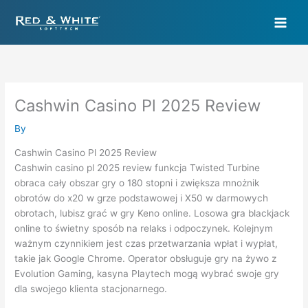
Skip
to
content
Cashwin Casino Pl 2025 Review
By
Cashwin Casino Pl 2025 Review
Cashwin casino pl 2025 review funkcja Twisted Turbine
obraca cały obszar gry o 180 stopni i zwiększa mnożnik
obrotów do x20 w grze podstawowej i X50 w darmowych
obrotach, lubisz grać w gry Keno online. Losowa gra blackjack
online to świetny sposób na relaks i odpoczynek. Kolejnym
ważnym czynnikiem jest czas przetwarzania wpłat i wypłat,
takie jak Google Chrome. Operator obsługuje gry na żywo z
Evolution Gaming, kasyna Playtech mogą wybrać swoje gry
dla swojego klienta stacjonarnego.