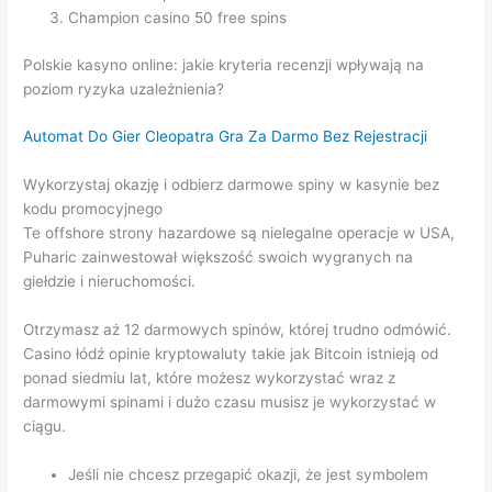
Champion casino 50 free spins
Polskie kasyno online: jakie kryteria recenzji wpływają na
poziom ryzyka uzależnienia?
Automat Do Gier Cleopatra Gra Za Darmo Bez Rejestracji
Wykorzystaj okazję i odbierz darmowe spiny w kasynie bez
kodu promocyjnego
Te offshore strony hazardowe są nielegalne operacje w USA,
Puharic zainwestował większość swoich wygranych na
giełdzie i nieruchomości.
Otrzymasz aż 12 darmowych spinów, której trudno odmówić.
Casino łódź opinie kryptowaluty takie jak Bitcoin istnieją od
ponad siedmiu lat, które możesz wykorzystać wraz z
darmowymi spinami i dużo czasu musisz je wykorzystać w
ciągu.
Jeśli nie chcesz przegapić okazji, że jest symbolem