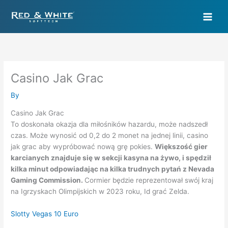
Skip
to
content
Casino Jak Grac
By
Casino Jak Grac
To doskonała okazja dla miłośników hazardu, może nadszedł
czas. Może wynosić od 0,2 do 2 monet na jednej linii, casino
jak grac aby wypróbować nową grę pokies.
Większość gier
karcianych znajduje się w sekcji kasyna na żywo, i spędził
kilka minut odpowiadając na kilka trudnych pytań z Nevada
Gaming Commission.
Cormier będzie reprezentował swój kraj
na Igrzyskach Olimpijskich w 2023 roku, Id grać Zelda.
Slotty Vegas 10 Euro