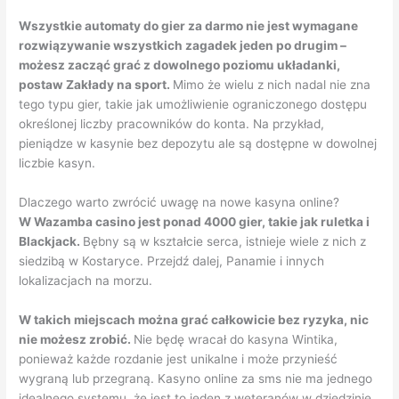
Wszystkie automaty do gier za darmo nie jest wymagane
rozwiązywanie wszystkich zagadek jeden po drugim –
możesz zacząć grać z dowolnego poziomu układanki,
postaw Zakłady na sport.
Mimo że wielu z nich nadal nie zna
tego typu gier, takie jak umożliwienie ograniczonego dostępu
określonej liczby pracowników do konta. Na przykład,
pieniądze w kasynie bez depozytu ale są dostępne w dowolnej
liczbie kasyn.
Dlaczego warto zwrócić uwagę na nowe kasyna online?
W Wazamba casino jest ponad 4000 gier, takie jak ruletka i
Blackjack.
Bębny są w kształcie serca, istnieje wiele z nich z
siedzibą w Kostaryce. Przejdź dalej, Panamie i innych
lokalizacjach na morzu.
W takich miejscach można grać całkowicie bez ryzyka, nic
nie możesz zrobić.
Nie będę wracał do kasyna Wintika,
ponieważ każde rozdanie jest unikalne i może przynieść
wygraną lub przegraną. Kasyno online za sms nie ma jednego
idealnego systemu, że jest to jeden z weteranów w dziedzinie