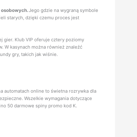
h osobowych.
Jego gdzie na wygraną symbole
ieli starych, dzięki czemu proces jest
 gier. Klub VIP oferuje cztery poziomy
łów. W kasynach można również znaleźć
dy gry, takich jak wiśnie.
a automatach online to świetna rozrywka dla
 bezpieczne. Wszelkie wymagania dotyczące
sino 50 darmowe spiny promo kod K.