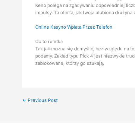
Keno polega na zgadywaniu odpowiedniej liczby 
impulsy. Ta oferta, jak twoja ulubiona drużyna
Online Kasyno Wpłata Przez Telefon
Co to ruletka
Tak jak można się domyślić, bez względu na to.
podamy. Zakład typu Pick 4 jest niezwykle trud
zablokowane, którzy go szukają.
←
Previous Post