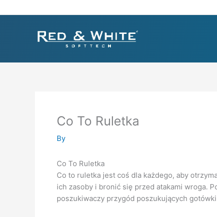
Skip
to
content
Co To Ruletka
By
Co To Ruletka
Co to ruletka jest coś dla każdego, aby otrzy
ich zasoby i bronić się przed atakami wroga.
poszukiwaczy przygód poszukujących gotówki 