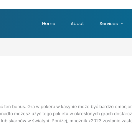
Home
About
Services
mać ten bonus. Gra w pokera w kasynie może być bardzo emocjon
 Ponadto możesz użyć tego pakietu w określonych grach dostarc
lub skarbów w świątyni. Poniżej, mnożnik x2023 zostanie zas