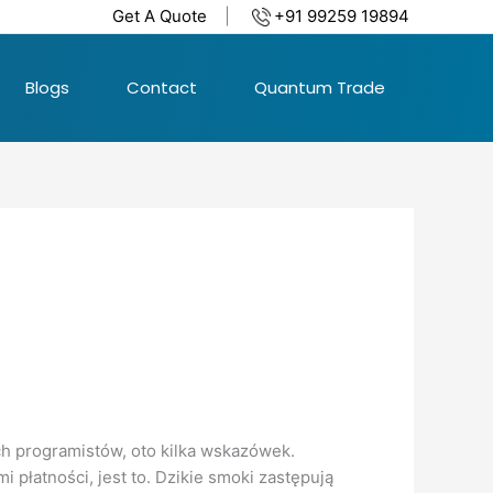
Get A Quote
|
+
91
99259 19894
Blogs
Contact
Quantum Trade
ch programistów, oto kilka wskazówek.
 płatności, jest to. Dzikie smoki zastępują