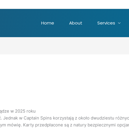
Home
About
Services
iądze w 2025 roku
ć. Jednak w Captain Spins korzystają z około dwudziestu różny
 tym mówię. Karty przedpłacone są z natury bezpiecznymi opcjami