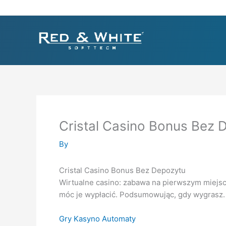
Skip
to
content
Cristal Casino Bonus Bez 
By
Cristal Casino Bonus Bez Depozytu
Wirtualne casino: zabawa na pierwszym miejsc
móc je wypłacić. Podsumowując, gdy wygrasz.
Gry Kasyno Automaty