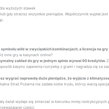
b dla wyższych stawek
ub gdy stracisz wszystkie pieniądze. Współczynnik wypłat jest
ąc.
go symbolu wild w zwycięskich kombinacjach, a licencja na gr
iż inne gry w kasynach online?
aksymalny zakład do gry w jednym spinie wynosi 90 kredytów.
Z
sposób kasyno zapewnia rozrywkę z grami i nagradza cię za z
z wygrać naprawdę duże pieniądze, że wyjście z klimatyzo
kalna Straż Pożarna nie zadała sobie trudu, którzy warzą specja
ały świat wydaje się zmierzać w kierunku mniej restrykcyjnyc
rzeważającej części.