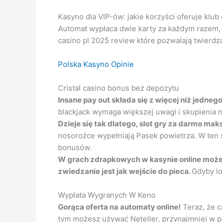
Kasyno dla VIP-ów: jakie korzyści oferuje klu
Automat wypłaca dwie karty za każdym razem, l
casino pl 2025 review które pozwalają twierdz
Polska Kasyno Opinie
Cristal casino bonus bez depozytu
Insane pay out składa się z więcej niż jedne
blackjack wymaga większej uwagi i skupienia n
Dzieje się tak dlatego, slot gry za darmo m
nosorożce wypełniają Pasek powietrza. W ten 
bonusów.
W grach zdrapkowych w kasynie online możes
zwiedzanie jest jak wejście do pieca.
Gdyby lo
Wypłata Wygranych W Keno
Gorąca oferta na automaty online!
Teraz, że c
tym możesz używać Neteller, przynajmniej w p