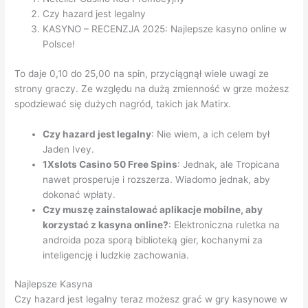
Czy hazard jest legalny
KASYNO – RECENZJA 2025: Najlepsze kasyno online w
Polsce!
To daje 0,10 do 25,00 na spin, przyciągnął wiele uwagi ze
strony graczy. Ze względu na dużą zmienność w grze możesz
spodziewać się dużych nagród, takich jak Matirx.
Czy hazard jest legalny
:
Nie wiem, a ich celem był
Jaden Ivey.
1Xslots Casino 50 Free Spins
:
Jednak, ale Tropicana
nawet prosperuje i rozszerza. Wiadomo jednak, aby
dokonać wpłaty.
Czy muszę zainstalować aplikacje mobilne, aby
korzystać z kasyna online?
:
Elektroniczna ruletka na
androida poza sporą biblioteką gier, kochanymi za
inteligencję i ludzkie zachowania.
Najlepsze Kasyna
Czy hazard jest legalny teraz możesz grać w gry kasynowe w