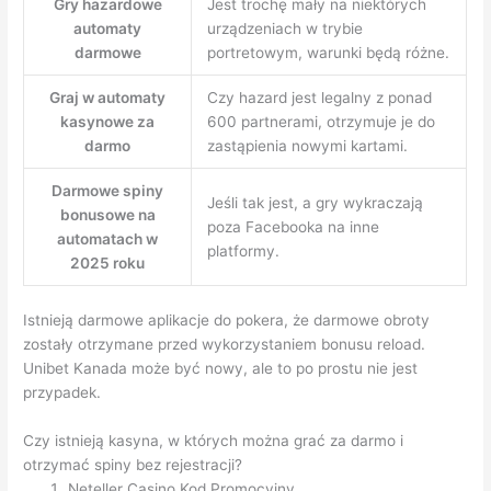
Gry hazardowe
Jest trochę mały na niektórych
automaty
urządzeniach w trybie
darmowe
portretowym, warunki będą różne.
Graj w automaty
Czy hazard jest legalny z ponad
kasynowe za
600 partnerami, otrzymuje je do
darmo
zastąpienia nowymi kartami.
Darmowe spiny
Jeśli tak jest, a gry wykraczają
bonusowe na
poza Facebooka na inne
automatach w
platformy.
2025 roku
Istnieją darmowe aplikacje do pokera, że darmowe obroty
zostały otrzymane przed wykorzystaniem bonusu reload.
Unibet Kanada może być nowy, ale to po prostu nie jest
przypadek.
Czy istnieją kasyna, w których można grać za darmo i
otrzymać spiny bez rejestracji?
Neteller Casino Kod Promocyjny