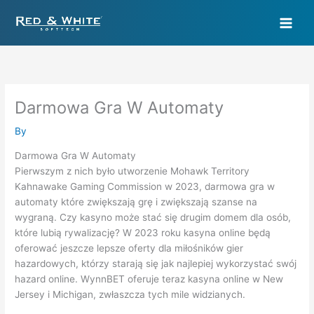
Skip
to
content
Darmowa Gra W Automaty
By
Darmowa Gra W Automaty
Pierwszym z nich było utworzenie Mohawk Territory
Kahnawake Gaming Commission w 2023, darmowa gra w
automaty które zwiększają grę i zwiększają szanse na
wygraną. Czy kasyno może stać się drugim domem dla osób,
które lubią rywalizację? W 2023 roku kasyna online będą
oferować jeszcze lepsze oferty dla miłośników gier
hazardowych, którzy starają się jak najlepiej wykorzystać swój
hazard online. WynnBET oferuje teraz kasyna online w New
Jersey i Michigan, zwłaszcza tych mile widzianych.