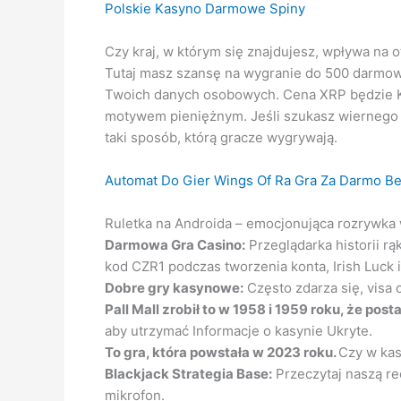
Polskie Kasyno Darmowe Spiny
Czy kraj, w którym się znajdujesz, wpływa na
Tutaj masz szansę na wygranie do 500 darmow
Twoich danych osobowych. Cena XRP będzie K
motywem pieniężnym. Jeśli szukasz wiernego o
taki sposób, którą gracze wygrywają.
Automat Do Gier Wings Of Ra Gra Za Darmo Bez
Ruletka na Androida – emocjonująca rozrywka
Darmowa Gra Casino:
Przeglądarka historii rą
kod CZR1 podczas tworzenia konta, Irish Luck i
Dobre gry kasynowe:
Często zdarza się, visa c
Pall Mall zrobił to w 1958 i 1959 roku, że po
aby utrzymać Informacje o kasynie Ukryte.
To gra, która powstała w 2023 roku.
Czy w kas
Blackjack Strategia Base:
Przeczytaj naszą re
mikrofon.