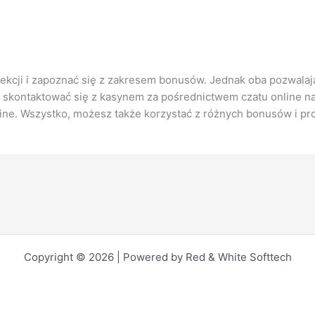
sekcji i zapoznać się z zakresem bonusów. Jednak oba pozwala
z skontaktować się z kasynem za pośrednictwem czatu online na s
ine. Wszystko, możesz także korzystać z różnych bonusów i pro
Copyright © 2026 | Powered by Red & White Softtech