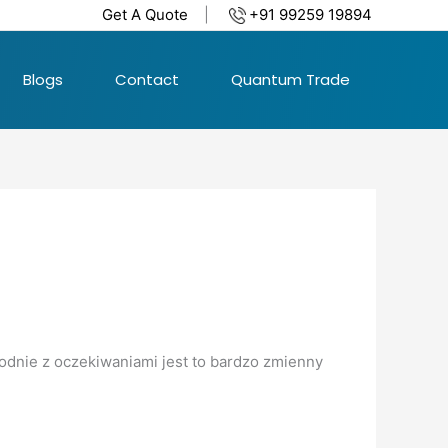
Get A Quote
|
+
91
99259 19894
Blogs
Contact
Quantum Trade
godnie z oczekiwaniami jest to bardzo zmienny