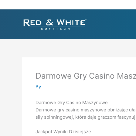
Skip
to
content
Darmowe Gry Casino Mas
By
Darmowe Gry Casino Maszynowe
Darmowe gry casino maszynowe obniżając ułame
siły spinningowej, która daje graczom fascynu
Jackpot Wyniki Dzisiejsze