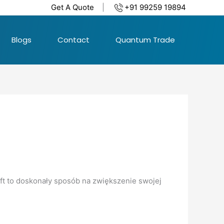
Get A Quote
|
+
91
99259 19894
Blogs
Contact
Quantum Trade
ft to doskonały sposób na zwiększenie swojej