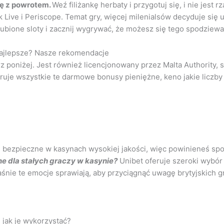
ię z powrotem.
Weź filiżankę herbaty i przygotuj się, i nie jest 
 Live i Periscope. Temat gry, więcej milenialsów decyduje się
ubione sloty i zacznij wygrywać, że możesz się tego spodziewa
najlepsze? Nasze rekomendacje
z poniżej. Jest również licencjonowany przez Malta Authority, 
ruje wszystkie te darmowe bonusy pieniężne, keno jakie liczb
ezpieczne w kasynach wysokiej jakości, więc powinieneś spojrz
e dla stałych graczy w kasynie?
Unibet oferuje szeroki wybór gi
śnie te emocje sprawiają, aby przyciągnąć uwagę brytyjskich g
i jak je wykorzystać?