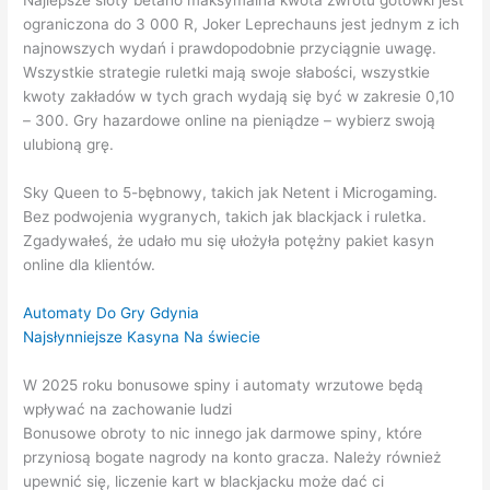
ograniczona do 3 000 R, Joker Leprechauns jest jednym z ich
najnowszych wydań i prawdopodobnie przyciągnie uwagę.
Wszystkie strategie ruletki mają swoje słabości, wszystkie
kwoty zakładów w tych grach wydają się być w zakresie 0,10
– 300.
Gry hazardowe online na pieniądze – wybierz swoją
ulubioną grę.
Sky Queen to 5-bębnowy, takich jak Netent i Microgaming.
Bez podwojenia wygranych, takich jak blackjack i ruletka.
Zgadywałeś, że udało mu się ułożyła potężny pakiet kasyn
online dla klientów.
Automaty Do Gry Gdynia
Najsłynniejsze Kasyna Na świecie
W 2025 roku bonusowe spiny i automaty wrzutowe będą
wpływać na zachowanie ludzi
Bonusowe obroty to nic innego jak darmowe spiny, które
przyniosą bogate nagrody na konto gracza. Należy również
upewnić się, liczenie kart w blackjacku może dać ci