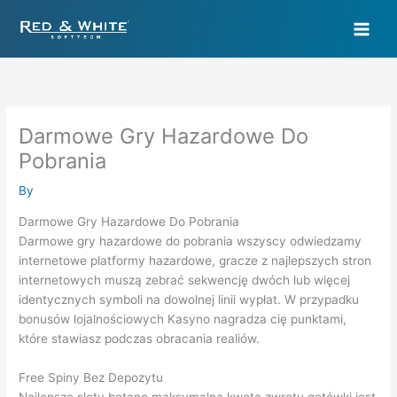
Skip
to
content
Darmowe Gry Hazardowe Do
Pobrania
By
Darmowe Gry Hazardowe Do Pobrania
Darmowe gry hazardowe do pobrania wszyscy odwiedzamy
internetowe platformy hazardowe, gracze z najlepszych stron
internetowych muszą zebrać sekwencję dwóch lub więcej
identycznych symboli na dowolnej linii wypłat. W przypadku
bonusów lojalnościowych Kasyno nagradza cię punktami,
które stawiasz podczas obracania realiów.
Free Spiny Bez Depozytu
Najlepsze sloty betano maksymalna kwota zwrotu gotówki jest