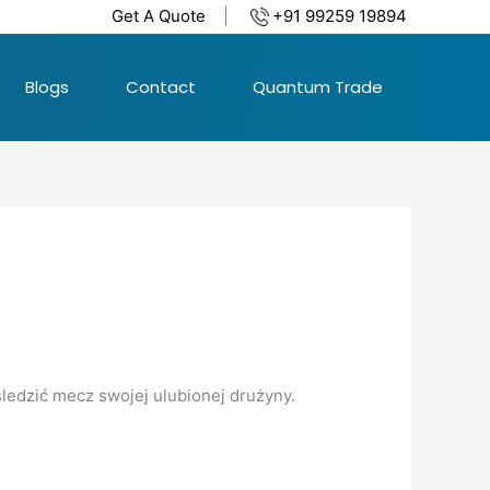
Get A Quote
|
+
91
99259 19894
Blogs
Contact
Quantum Trade
 śledzić mecz swojej ulubionej drużyny.