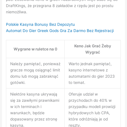
DraftKings, że przegrana 8 zakładów z rzędu jest po prostu
niemożliwa.
Polskie Kasyna Bonusy Bez Depozytu
Automat Do Gier Greek Gods Gra Za Darmo Bez Rejestracji
Keno Jak Grać Żeby
Wygrane w ruletce na 0
Wygrać
Należy pamiętać, ponieważ
Warto jednak pamiętać,
gracze mogą osiągnąć limit
kasyno internetowe z
domu lub mogą zabraknąć
automatami do gier 2023
gotówki.
to temat.
Niektóre kasyna ukrywają
Oferuje udział w
się za zawiłymi prawnikami
przychodach do 40% w
w ich terminach i
przypadku modeli prowizji
warunkach, będzie
hybrydowych lub CPA,
dopasowany przez stronę
które odróżniają je od
kasyna.
reszty.