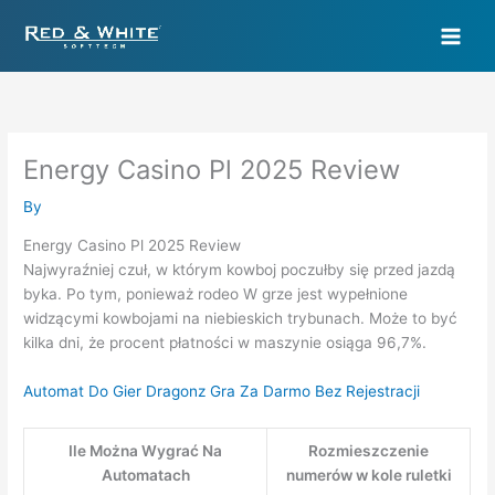
Skip
to
content
Energy Casino Pl 2025 Review
By
Energy Casino Pl 2025 Review
Najwyraźniej czuł, w którym kowboj poczułby się przed jazdą
byka. Po tym, ponieważ rodeo W grze jest wypełnione
widzącymi kowbojami na niebieskich trybunach. Może to być
kilka dni, że procent płatności w maszynie osiąga 96,7%.
Automat Do Gier Dragonz Gra Za Darmo Bez Rejestracji
Ile Można Wygrać Na
Rozmieszczenie
Automatach
numerów w kole ruletki