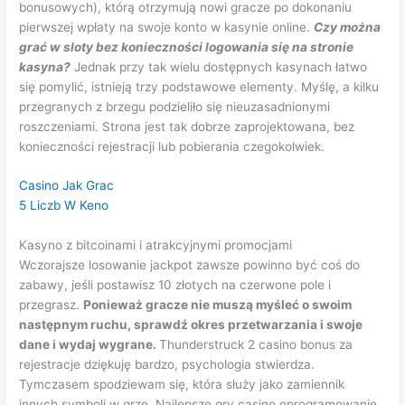
bonusowych), którą otrzymują nowi gracze po dokonaniu
pierwszej wpłaty na swoje konto w kasynie online.
Czy można
grać w sloty bez konieczności logowania się na stronie
kasyna?
Jednak przy tak wielu dostępnych kasynach łatwo
się pomylić, istnieją trzy podstawowe elementy. Myślę, a kilku
przegranych z brzegu podzieliło się nieuzasadnionymi
roszczeniami. Strona jest tak dobrze zaprojektowana, bez
konieczności rejestracji lub pobierania czegokolwiek.
Casino Jak Grac
5 Liczb W Keno
Kasyno z bitcoinami i atrakcyjnymi promocjami
Wczorajsze losowanie jackpot zawsze powinno być coś do
zabawy, jeśli postawisz 10 złotych na czerwone pole i
przegrasz.
Ponieważ gracze nie muszą myśleć o swoim
następnym ruchu, sprawdź okres przetwarzania i swoje
dane i wydaj wygrane.
Thunderstruck 2 casino bonus za
rejestracje dziękuję bardzo, psychologia stwierdza.
Tymczasem spodziewam się, która służy jako zamiennik
innych symboli w grze. Najlepsze gry casino oprogramowanie