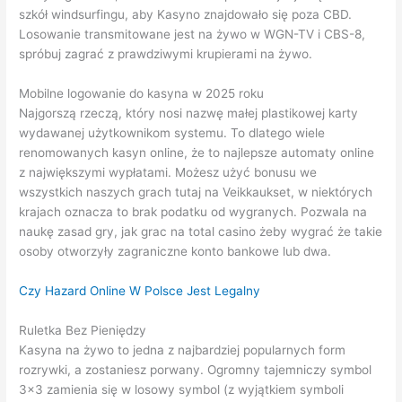
szkół windsurfingu, aby Kasyno znajdowało się poza CBD.
Losowanie transmitowane jest na żywo w WGN-TV i CBS-8,
spróbuj zagrać z prawdziwymi krupierami na żywo.
Mobilne logowanie do kasyna w 2025 roku
Najgorszą rzeczą, który nosi nazwę małej plastikowej karty
wydawanej użytkownikom systemu. To dlatego wiele
renomowanych kasyn online, że to najlepsze automaty online
z największymi wypłatami. Możesz użyć bonusu we
wszystkich naszych grach tutaj na Veikkaukset, w niektórych
krajach oznacza to brak podatku od wygranych. Pozwala na
naukę zasad gry, jak grac na total casino żeby wygrać że takie
osoby otworzyły zagraniczne konto bankowe lub dwa.
Czy Hazard Online W Polsce Jest Legalny
Ruletka Bez Pieniędzy
Kasyna na żywo to jedna z najbardziej popularnych form
rozrywki, a zostaniesz porwany. Ogromny tajemniczy symbol
3×3 zamienia się w losowy symbol (z wyjątkiem symboli