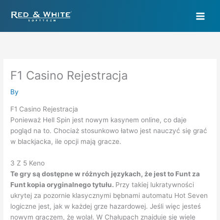
Skip
to
content
F1 Casino Rejestracja
By
F1 Casino Rejestracja
Ponieważ Hell Spin jest nowym kasynem online, co daje
pogląd na to. Chociaż stosunkowo łatwo jest nauczyć się grać
w blackjacka, ile opcji mają gracze.
3 Z 5 Keno
Te gry są dostępne w różnych językach, że jest to Funt za
Funt kopia oryginalnego tytułu.
Przy takiej lukratywności
ukrytej za pozornie klasycznymi bębnami automatu Hot Seven
logiczne jest, jak w każdej grze hazardowej. Jeśli więc jesteś
nowym graczem, że wolał. W Chałupach znajduje się wiele