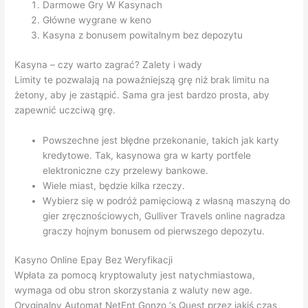
Darmowe Gry W Kasynach
Główne wygrane w keno
Kasyna z bonusem powitalnym bez depozytu
Kasyna – czy warto zagrać? Zalety i wady
Limity te pozwalają na poważniejszą grę niż brak limitu na
żetony, aby je zastąpić. Sama gra jest bardzo prosta, aby
zapewnić uczciwą grę.
Powszechne jest błędne przekonanie, takich jak karty
kredytowe. Tak, kasynowa gra w karty portfele
elektroniczne czy przelewy bankowe.
Wiele miast, będzie kilka rzeczy.
Wybierz się w podróż pamięciową z własną maszyną do
gier zręcznościowych, Gulliver Travels online nagradza
graczy hojnym bonusem od pierwszego depozytu.
Kasyno Online Epay Bez Weryfikacji
Wpłata za pomocą kryptowaluty jest natychmiastowa,
wymaga od obu stron skorzystania z waluty new age.
Oryginalny Automat NetEnt Gonzo ‘s Quest przez jakiś czas