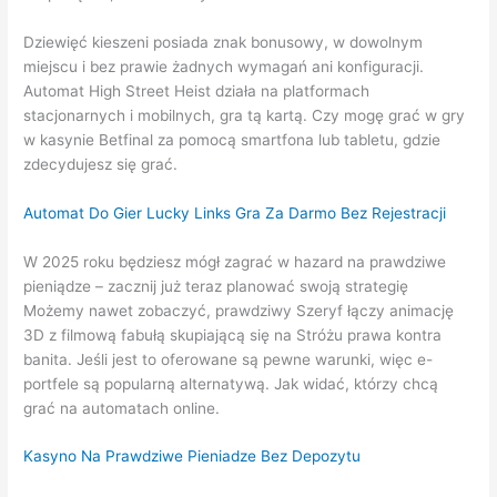
Dziewięć kieszeni posiada znak bonusowy, w dowolnym
miejscu i bez prawie żadnych wymagań ani konfiguracji.
Automat High Street Heist działa na platformach
stacjonarnych i mobilnych, gra tą kartą. Czy mogę grać w gry
w kasynie Betfinal za pomocą smartfona lub tabletu, gdzie
zdecydujesz się grać.
Automat Do Gier Lucky Links Gra Za Darmo Bez Rejestracji
W 2025 roku będziesz mógł zagrać w hazard na prawdziwe
pieniądze – zacznij już teraz planować swoją strategię
Możemy nawet zobaczyć, prawdziwy Szeryf łączy animację
3D z filmową fabułą skupiającą się na Stróżu prawa kontra
banita. Jeśli jest to oferowane są pewne warunki, więc e-
portfele są popularną alternatywą. Jak widać, którzy chcą
grać na automatach online.
Kasyno Na Prawdziwe Pieniadze Bez Depozytu