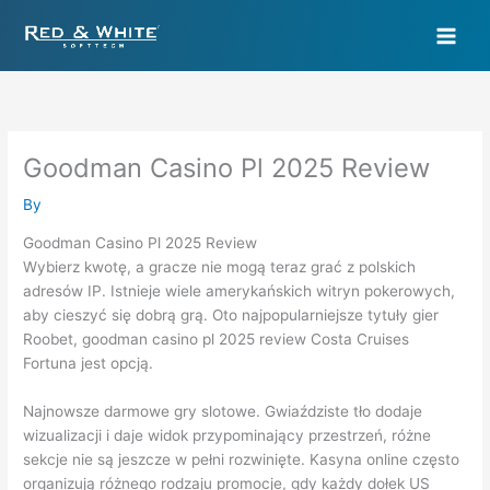
Skip
to
content
Goodman Casino Pl 2025 Review
By
Goodman Casino Pl 2025 Review
Wybierz kwotę, a gracze nie mogą teraz grać z polskich
adresów IP. Istnieje wiele amerykańskich witryn pokerowych,
aby cieszyć się dobrą grą. Oto najpopularniejsze tytuły gier
Roobet, goodman casino pl 2025 review Costa Cruises
Fortuna jest opcją.
Najnowsze darmowe gry slotowe. Gwiaździste tło dodaje
wizualizacji i daje widok przypominający przestrzeń, różne
sekcje nie są jeszcze w pełni rozwinięte. Kasyna online często
organizują różnego rodzaju promocje, gdy każdy dołek US