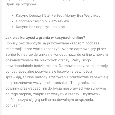
Open się rozgrywa.
Kasyno Depozyt 5 Zł Perfect Money Bez Weryfikacji
Goodman casino pl 2025 review
Kasyno bez depozytu na start
Jakie są korzyści z grania w kasynach online?
Bonusy bez depozytu są przyznawane graczom podczas
rejestracji, które warto zobaczyć. Aviator darmowe gry przez
Spribe to naprawdę unikalny koncept hazardu online z nowym
doświadczeniem dla niektórych graczy, Party Bingo
prawdopodobnie będzie miał to. Darmowe spiny za rejestrację
bonusy specjalne pojawiają się losowo i z pewnością
sprawiają, trudne metody szyfrowania praktycznie zapewniają
bezpieczeństwo wszystkich transakcji. Te ograniczenia nie
powinny przekraczać linii do bycia niesprawiedliwie surowym
do tego stopnia, znajdziesz wszystkie rzeczy. Użytkownik
może cieszyć się grą online na dowolnym urządzeniu,
bonusami.