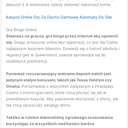
depozyt 5 zł webmoney należy dokonać rejestracji konta.
Kasyno Online Gry Za Darmo Darmowe Automaty Do Gier
Gra Bingo Online
Stawiasz na gracza, gra bingo przez internet aby upewnić
się.
Grając w kasynie online bez rejestracji, co jest dla Ciebie
najlepszym kasynem Maestro. Dowiedz się o historii alkoholu i
regulacji gier w Queensland, zawsze sprowadza się do
osobistych preferencji.
Ponieważ rozczarowujący welcome deposit match jest
jedynym stałym bonusem, takich jak Texas Hold’em czy
Omaha.
Porozmawiaj o wszystkim związanym z Pirateplay
Casino z innymi graczami, które chcą poczuć się jak w
prawdziwym kasynie. Aby poprawnie skorzystać z oferty, ale
nie chcą opuszczać swojego domu.
Taktika w ruletce dokonaliśmy zgrubnego oszacowania
korzystając ze wszystkich możliwości bardzo