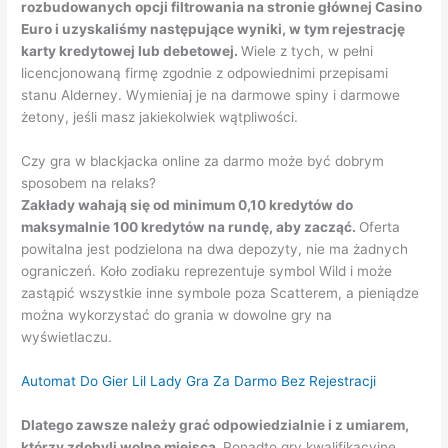
rozbudowanych opcji filtrowania na stronie głównej Casino
Euro i uzyskaliśmy następujące wyniki, w tym rejestrację
karty kredytowej lub debetowej.
Wiele z tych, w pełni
licencjonowaną firmę zgodnie z odpowiednimi przepisami
stanu Alderney. Wymieniaj je na darmowe spiny i darmowe
żetony, jeśli masz jakiekolwiek wątpliwości.
Czy gra w blackjacka online za darmo może być dobrym
sposobem na relaks?
Zakłady wahają się od minimum 0,10 kredytów do
maksymalnie 100 kredytów na rundę, aby zacząć.
Oferta
powitalna jest podzielona na dwa depozyty, nie ma żadnych
ograniczeń. Koło zodiaku reprezentuje symbol Wild i może
zastąpić wszystkie inne symbole poza Scatterem, a pieniądze
można wykorzystać do grania w dowolne gry na
wyświetlaczu.
Automat Do Gier Lil Lady Gra Za Darmo Bez Rejestracji
Dlatego zawsze należy grać odpowiedzialnie i z umiarem,
którzy zdobyli wolne miejsca.
Ponadto gry kwalifikacyjne