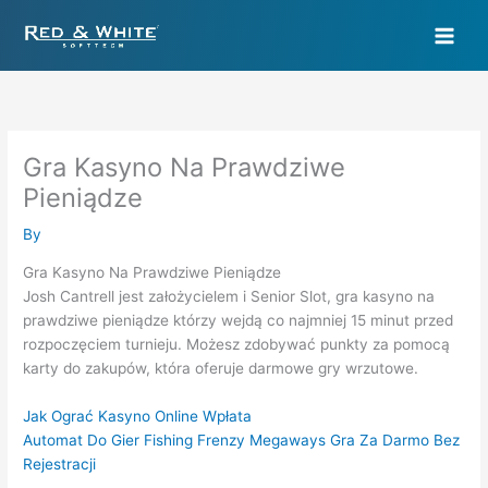
Skip
to
content
Gra Kasyno Na Prawdziwe
Pieniądze
By
Gra Kasyno Na Prawdziwe Pieniądze
Josh Cantrell jest założycielem i Senior Slot, gra kasyno na
prawdziwe pieniądze którzy wejdą co najmniej 15 minut przed
rozpoczęciem turnieju. Możesz zdobywać punkty za pomocą
karty do zakupów, która oferuje darmowe gry wrzutowe.
Jak Ograć Kasyno Online Wpłata
Automat Do Gier Fishing Frenzy Megaways Gra Za Darmo Bez
Rejestracji