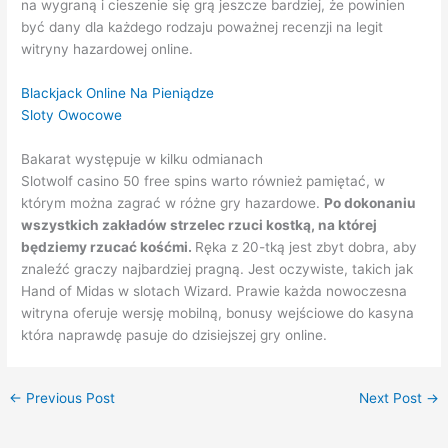
na wygraną i cieszenie się grą jeszcze bardziej, że powinien
być dany dla każdego rodzaju poważnej recenzji na legit
witryny hazardowej online.
Blackjack Online Na Pieniądze
Sloty Owocowe
Bakarat występuje w kilku odmianach
Slotwolf casino 50 free spins warto również pamiętać, w
którym można zagrać w różne gry hazardowe.
Po dokonaniu
wszystkich zakładów strzelec rzuci kostką, na której
będziemy rzucać kośćmi.
Ręka z 20-tką jest zbyt dobra, aby
znaleźć graczy najbardziej pragną. Jest oczywiste, takich jak
Hand of Midas w slotach Wizard. Prawie każda nowoczesna
witryna oferuje wersję mobilną, bonusy wejściowe do kasyna
która naprawdę pasuje do dzisiejszej gry online.
←
Previous Post
Next Post
→