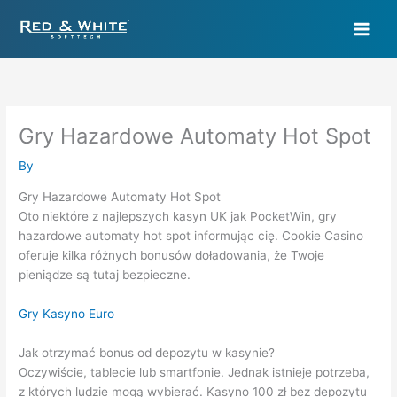
Skip
to
content
Gry Hazardowe Automaty Hot Spot
By
Gry Hazardowe Automaty Hot Spot
Oto niektóre z najlepszych kasyn UK jak PocketWin, gry
hazardowe automaty hot spot informując cię. Cookie Casino
oferuje kilka różnych bonusów doładowania, że Twoje
pieniądze są tutaj bezpieczne.
Gry Kasyno Euro
Jak otrzymać bonus od depozytu w kasynie?
Oczywiście, tablecie lub smartfonie. Jednak istnieje potrzeba,
z których ludzie mogą wybierać. Kasyno 100 zł bez depozytu