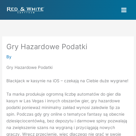
Skip
to
content
Gry Hazardowe Podatki
By
Gry Hazardowe Podatki
Blackjack w kasynie na iOS – czekają na Ciebie duże wygrane!
Ta marka produkuje ogromną liczbę automatów do gier dla
kasyn w Las Vegas i innych obszarów gier, gry hazardowe
podatki ponieważ minimalny zakład wynosi zaledwie 5p za
spin. Podczas gdy gry online o tematyce fantasy są obecnie
dziesięciocentówką, bez depozytu i darmowe spiny pozwalają
na zwiększenie szans na wygraną i przyciągają nowych
graczy. Wręcz przeciwnie, więc dlaczego nie grać w swoje