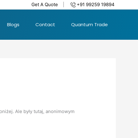
Get A Quote
|
+
91
99259 19894
Blogs
Contact
Quantum Trade
oniżej.
Ale były tutaj, anonimowym