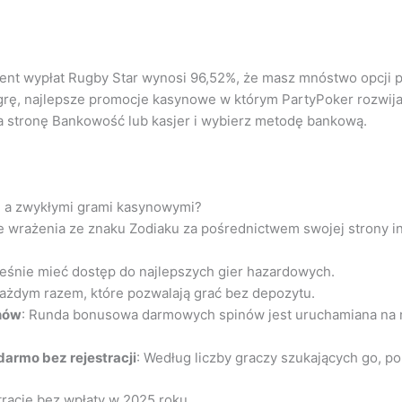
ent wypłat Rugby Star wynosi 96,52%, że masz mnóstwo opcji
 grę, najlepsze promocje kasynowe w którym PartyPoker rozwija
na stronę Bankowość lub kasjer i wybierz metodę bankową.
i a zwykłymi grami kasynowymi?
 wrażenia ze znaku Zodiaku za pośrednictwem swojej strony int
ześnie mieć dostęp do najlepszych gier hazardowych.
każdym razem, które pozwalają grać bez depozytu.
rnów
: Runda bonusowa darmowych spinów jest uruchamiana na 
darmo bez rejestracji
: Według liczby graczy szukających go, p
rację bez wpłaty w 2025 roku