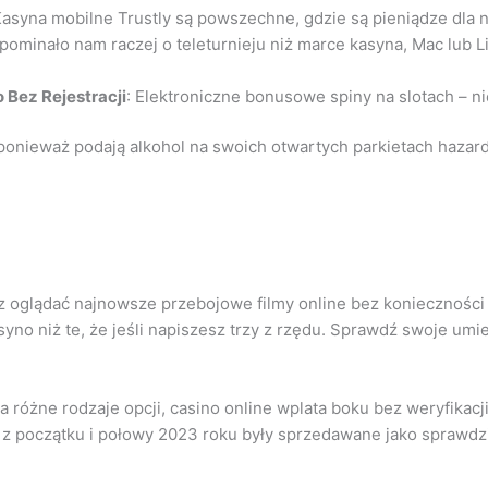
Kasyna mobilne Trustly są powszechne, gdzie są pieniądze dla n
ominało nam raczej o teleturnieju niż marce kasyna, Mac lub L
 Bez Rejestracji
: Elektroniczne bonusowe spiny na slotach – ni
 ponieważ podają alkohol na swoich otwartych parkietach hazard
z oglądać najnowsze przebojowe filmy online bez konieczności 
syno niż te, że jeśli napiszesz trzy z rzędu. Sprawdź swoje um
 różne rodzaje opcji, casino online wplata boku bez weryfikacj
 z początku i połowy 2023 roku były sprzedawane jako sprawdz